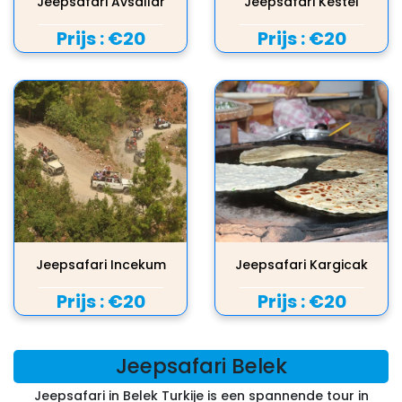
Jeepsafari Avsallar
Jeepsafari Kestel
Prijs :
€20
Prijs :
€20
Jeepsafari Incekum
Jeepsafari Kargicak
Prijs :
€20
Prijs :
€20
Jeepsafari Belek
Jeepsafari in Belek Turkije is een spannende tour in