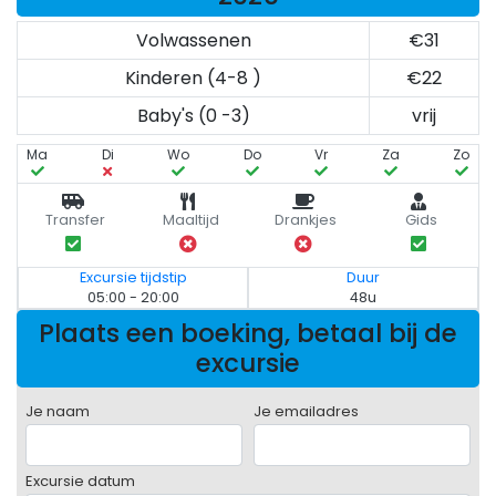
Volwassenen
€31
Kinderen (4-8 )
€22
Baby's (0 -3)
vrij
Ma
Di
Wo
Do
Vr
Za
Zo
Transfer
Maaltijd
Drankjes
Gids
Excursie tijdstip
Duur
05:00 - 20:00
48u
Plaats een boeking, betaal bij de
excursie
Je naam
Je emailadres
Excursie datum