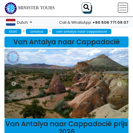
MINISTER TOURS
+90 506 771 09 07
Dutch
Call & WhatsApp
>
>
start
antalya
van antalya naar cappadocië
Van Antalya naar Cappadocië
Van Antalya naar Cappadocië prijs
2026