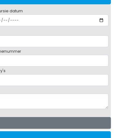
ursie datum
mernummer
y's