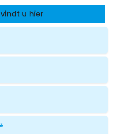
vindt u hier
ië