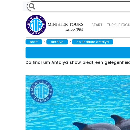
MINISTER TOURS
START
TURKIJE EXC
since 1999
>
>
start
antalya
dolfinarium antalya
Dolfinarium Antalya show biedt een gelegenheid