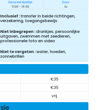
Excursie tijdstip
Duur
11:00 - 14:30
1u
Inclusief
transfer in beide richtingen,
verzekering, toegangsbewijs
Niet inbegrepen
drankjes, persoonlijke
uitgaven, zwemmen met zeedieren,
professionele foto en video
Niet te vergeten
water, hoeden,
zonnebrillen
€35
€35
vrij
rsie