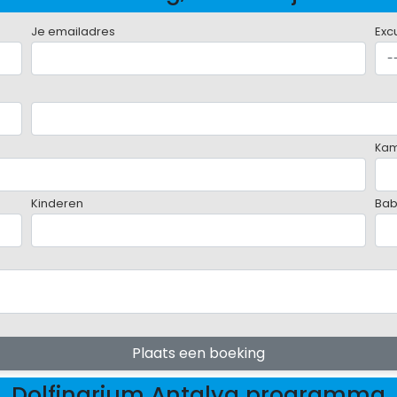
Je emailadres
Exc
Ka
Kinderen
Bab
Plaats een boeking
Dolfinarium Antalya programma