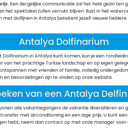
elijk. Een dergelijke communicatie zal het hele gezin t
 het spektakel zullen verrukt blijven. Rust in het waterc
 met dolfijnen in Antalya betekent jezelf nieuwe helde
Antalya Dolfinarium
 Dolfinarium in Antalya kunt komen, kun je een rondleidin
 van het prachtige Turkse landschap en op eigen gelege
ontspannen met vrienden of familie, volledig ondergedom
 en beoordelingen zijn te vinden op onze website.
eken van een Antalya Delfi
unnen alle vakantiegangers de vakantie diversifiëren e
nsfer met airconditioning en een lage prijs. U kunt een r
ragen hebt, neem dan contact op met onze manager voor de