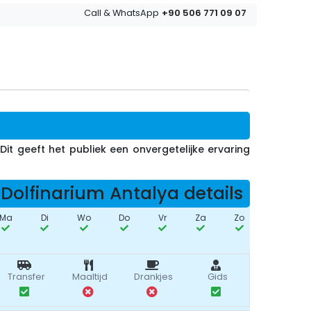
+90 506 771 09 07
Call & WhatsApp
t geeft het publiek een onvergetelijke ervaring
Dolfinarium Antalya details
Ma
Di
Wo
Do
Vr
Za
Zo
Transfer
Maaltijd
Drankjes
Gids