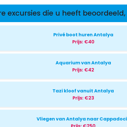
re excursies die u heeft beoordeeld, 
Privé boot huren Antalya
Prijs:
€40
Aquarium van Antalya
Prijs:
€42
Tazi kloof vanuit Antalya
Prijs:
€23
Vliegen van Antalya naar Cappadoc
Prijs:
€250