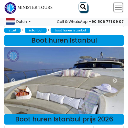
MINISTER TOURS
+90 506 771 09 07
Dutch
Call & WhatsApp
>
>
start
istanbul
boot huren istanbul
Boot huren Istanbul
Boot huren Istanbul prijs 2026