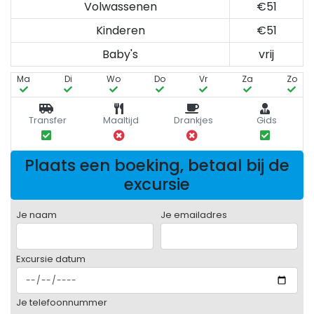
Volwassenen
€51
Kinderen
€51
Baby's
vrij
Ma
Di
Wo
Do
Vr
Za
Zo
Transfer
Maaltijd
Drankjes
Gids
Plaats een boeking, betaal bij de
excursie
Je naam
Je emailadres
Excursie datum
Je telefoonnummer