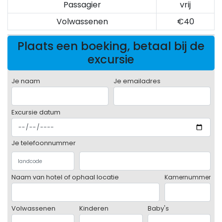
Passagier
vrij
Volwassenen
€40
Plaats een boeking, betaal bij de
excursie
Je naam
Je emailadres
Excursie datum
Je telefoonnummer
Naam van hotel of ophaal locatie
Kamernummer
Volwassenen
Kinderen
Baby's