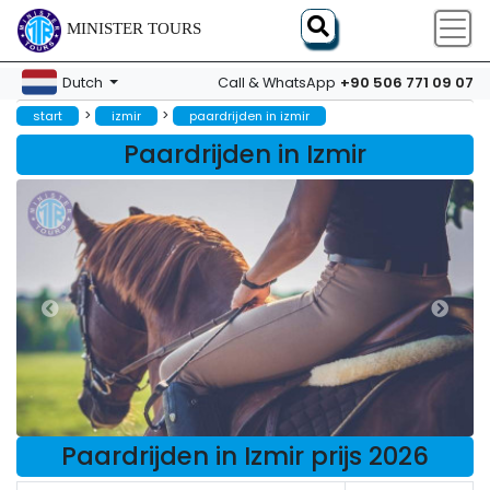
MINISTER TOURS
+90 506 771 09 07
Dutch
Call & WhatsApp
>
>
start
izmir
paardrijden in izmir
Paardrijden in Izmir
Paardrijden in Izmir prijs 2026