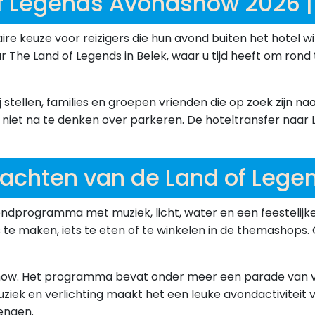
f Legends Avondshow 2026 
ire keuze voor reizigers die hun avond buiten het hotel w
ar The Land of Legends in Belek, waar u tijd heeft om rond
stellen, families en groepen vrienden die op zoek zijn n
niet na te denken over parkeren. De hoteltransfer naar L
wachten van de Land of Leg
ndprogramma met muziek, licht, water en een feestelijke 
o’s te maken, iets te eten of te winkelen in de themashops.
show. Het programma bevat onder meer een parade van ve
ziek en verlichting maakt het een leuke avondactiviteit v
engen.