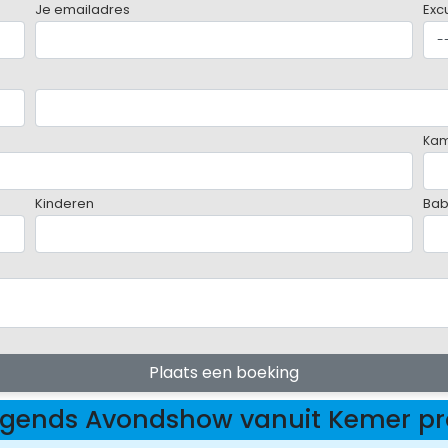
Je emailadres
Exc
Ka
Kinderen
Bab
Plaats een boeking
Legends Avondshow vanuit Kemer 