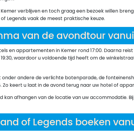
n Kemer verblijven en toch graag een bezoek willen breng
of Legends vaak de meest praktische keuze.
ma van de avondtour vanu
s en appartementen in Kemer rond 17:00. Daarna reist u 
:30, waardoor u voldoende tijd heeft om de winkelstraa
ziet onder andere de verlichte botenparade, de fonteinensh
 Zo keert u laat in de avond terug naar uw hotel of appa
jd kan afhangen van de locatie van uw accommodatie. Bij
and of Legends boeken vanu