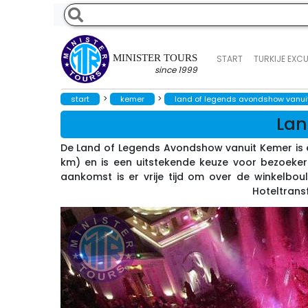
MINISTER TOURS
START
TURKIJE EXC
since 1999
>
>
start
kemer
land of legends avondshow vanui
Lan
De Land of Legends Avondshow vanuit Kemer is e
km) en is een uitstekende keuze voor bezoeker
aankomst is er vrije tijd om over de winkelbo
Hoteltransf