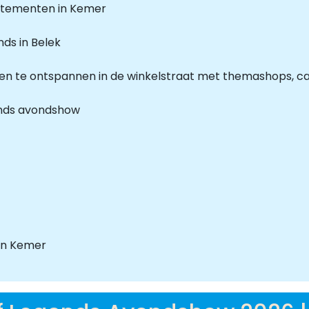
artementen in Kemer
nds in Belek
en en te ontspannen in de winkelstraat met themashops, c
gends avondshow
 in Kemer