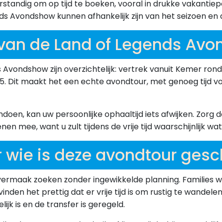
erstandig om op tijd te boeken, vooral in drukke vakanti
s Avondshow kunnen afhankelijk zijn van het seizoen en d
 van de Land of Legends Av
 Avondshow zijn overzichtelijk: vertrek vanuit Kemer rond 
5. Dit maakt het een echte avondtour, met genoeg tijd vo
n, kan uw persoonlijke ophaaltijd iets afwijken. Zorg dat
 mee, want u zult tijdens de vrije tijd waarschijnlijk wa
 wie is deze avondtour gesc
ndvermaak zoeken zonder ingewikkelde planning. Families
inden het prettig dat er vrije tijd is om rustig te wandele
k is en de transfer is geregeld.