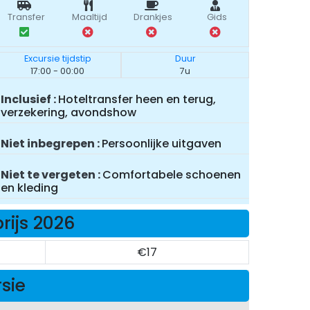
Transfer
Maaltijd
Drankjes
Gids
Excursie tijdstip
Duur
17:00 - 00:00
7u
Inclusief
Hoteltransfer heen en terug,
verzekering, avondshow
Niet inbegrepen
Persoonlijke uitgaven
Niet te vergeten
Comfortabele schoenen
en kleding
ijs 2026
€17
rsie