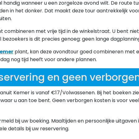
l handig wanneer u een zorgeloze avond wilt. De route tu
rijden in het donker. Dat maakt deze tour aantrekkelijk v
uiten.
 combineren met vrije tijd in de winkelstraat. U bent nie
el bezoekers is dit precies genoeg: geen lange dagplanni
 Kemer
plant, kan deze avondtour goed combineren met ee
dag nog tijd heeft voor andere plannen.
reservering en geen verborge
anuit Kemer is vanaf €17/
Volwassenen
. Bij het boeken zi
waar u aan toe bent. Geen verborgen kosten is voor veel 
rmeld bij uw boeking. Maaltijden en persoonlijke uitgaven i
le details bij uw reservering.