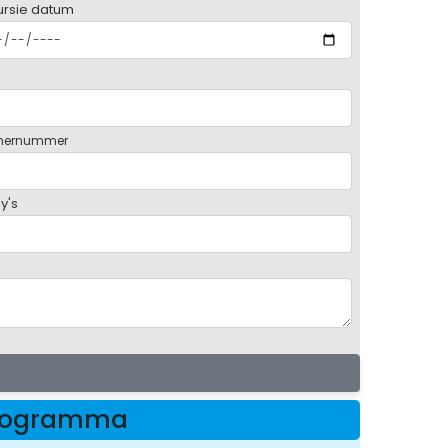
ursie datum
mernummer
y's
programma