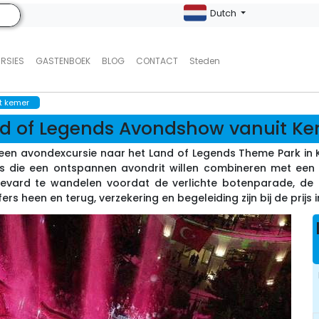
Dutch
URSIES
GASTENBOEK
BLOG
CONTACT
Steden
t kemer
d of Legends Avondshow vanuit K
en avondexcursie naar het Land of Legends Theme Park in Ka
s die een ontspannen avondrit willen combineren met een
ulevard te wandelen voordat de verlichte botenparade, d
ers heen en terug, verzekering en begeleiding zijn bij de prijs