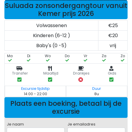
Suluada zonsondergangtour vanuit
Kemer prijs 2026
Volwassenen
€25
Kinderen (6-12 )
€20
Baby's (0 -5)
vrij
Ma
Di
Wo
Do
Vr
Za
Zo
Transfer
Maaltijd
Drankjes
Gids
Excursie tijdstip
Duur
14:00 - 22:00
8u
Plaats een boeking, betaal bij de
excursie
Je naam
Je emailadres