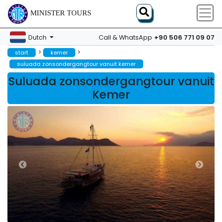
MINISTER TOURS
+90 506 771 09 07
Dutch
Call & WhatsApp
>
>
start
kemer
suluada zonsondergangtour vanuit kemer
Suluada zonsondergangtour vanuit
Kemer