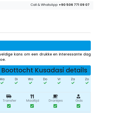
+90 506 771 09 07
Call & WhatsApp
eweldige kans om een drukke en interessante dag
oe.
Boottocht Kusadasi details
Ma
Di
Wo
Do
Vr
Za
Zo
Transfer
Maaltijd
Drankjes
Gids