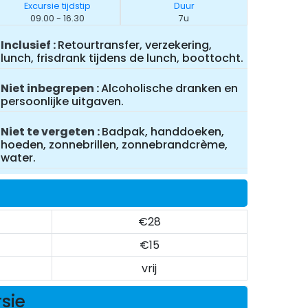
Excursie tijdstip
Duur
09.00 - 16.30
7u
Inclusief
Retourtransfer, verzekering,
lunch, frisdrank tijdens de lunch, boottocht.
Niet inbegrepen
Alcoholische dranken en
persoonlijke uitgaven.
Niet te vergeten
Badpak, handdoeken,
hoeden, zonnebrillen, zonnebrandcrème,
water.
€28
€15
vrij
rsie