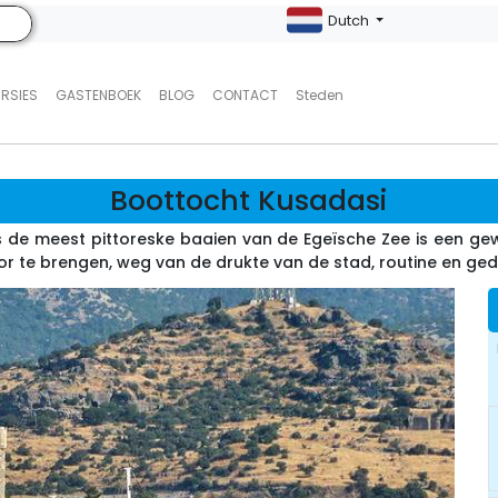
Dutch
URSIES
GASTENBOEK
BLOG
CONTACT
Steden
Boottocht Kusadasi
gs de meest pittoreske baaien van de Egeïsche Zee is een g
or te brengen, weg van de drukte van de stad, routine en ged