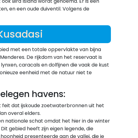
et ook Bird Island wordt genoemd. Er is een
n, en een oude duiventil. Volgens de
 Kusadasi
bied met een totale oppervlakte van bijna
Menderes. De rijkdom van het reservaat is
lynxen, caracals en dolfijnen die vaak de kust
monieuze eenheid met de natuur niet te
elegen havens:
t feit dat ijskoude zoetwaterbronnen uit het
n overal elders.
n nationale schat omdat het hier in de winter
Dit gebied heeft zijn eigen legende, die
oonheid presenteerde aan de vallei, die je