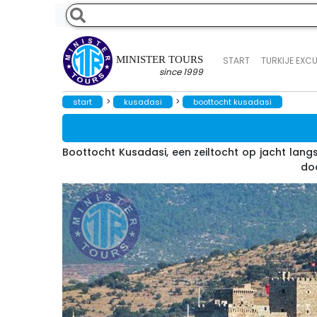
MINISTER TOURS
START
TURKIJE EXC
since 1999
>
>
start
kusadasi
boottocht kusadasi
Boottocht Kusadasi, een zeiltocht op jacht lan
do