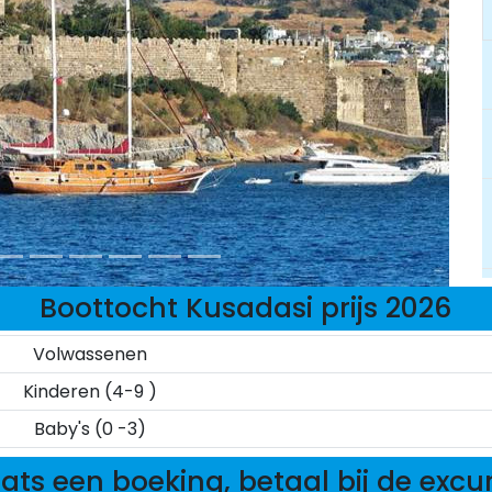
Boottocht Kusadasi prijs 2026
Volwassenen
Kinderen (4-9 )
Baby's (0 -3)
ats een boeking, betaal bij de excu