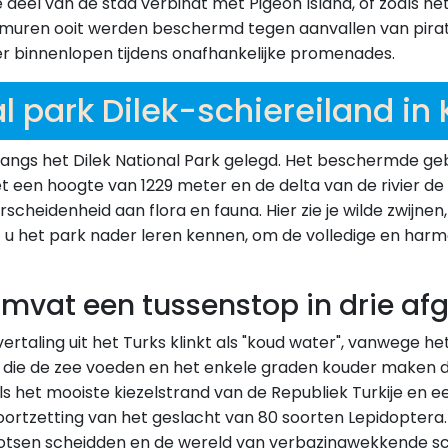
te deel van de stad verbindt met Pigeon Island, of zoals h
 muren ooit werden beschermd tegen aanvallen van pirate
er binnenlopen tijdens onafhankelijke promenades.
l park Dilek-schiereiland in
langs het Dilek National Park gelegd. Het beschermde ge
 een hoogte van 1229 meter en de delta van de rivier de 
cheidenheid aan flora en fauna. Hier zie je wilde zwijnen, 
nt u het park nader leren kennen, om de volledige en har
vat een tussenstop in drie afg
rtaling uit het Turks klinkt als "koud water", vanwege he
ie de zee voeden en het enkele graden kouder maken da
 het mooiste kiezelstrand van de Republiek Turkije en ee
oortzetting van het geslacht van 80 soorten Lepidoptera. 
rotsen scheidden en de wereld van verbazingwekkende sch