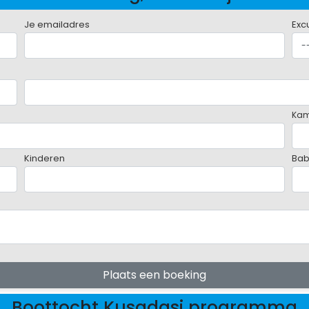
Je emailadres
Exc
Ka
Kinderen
Bab
Plaats een boeking
Boottocht Kusadasi programma