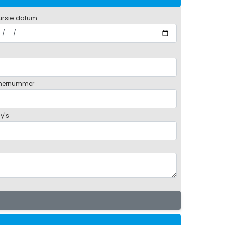
ursie datum
mernummer
y's