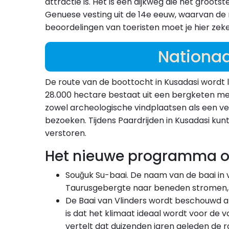
attractie is. Het is een dijkweg die het groots
Genuese vesting uit de 14e eeuw, waarvan de
beoordelingen van toeristen moet je hier zek
Nationaa
De route van de boottocht in Kusadasi wordt 
28.000 hectare bestaat uit een bergketen met
zowel archeologische vindplaatsen als een vers
bezoeken. Tijdens Paardrijden in Kusadasi ku
verstoren.
Het nieuwe programma om
Souğuk Su-baai. De naam van de baai in ve
Taurusgebergte naar beneden stromen, d
De Baai van Vlinders wordt beschouwd als
is dat het klimaat ideaal wordt voor de v
vertelt dat duizenden jaren geleden de 