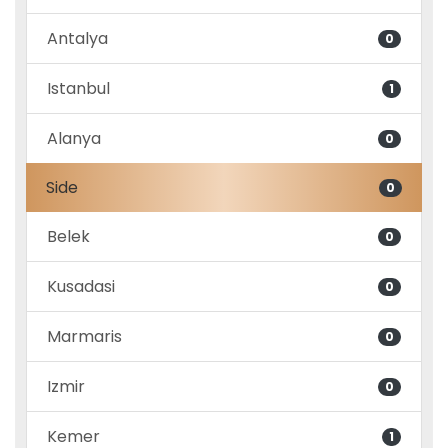
Antalya
0
Istanbul
1
Alanya
0
Side
0
Belek
0
Kusadasi
0
Marmaris
0
Izmir
0
Kemer
1