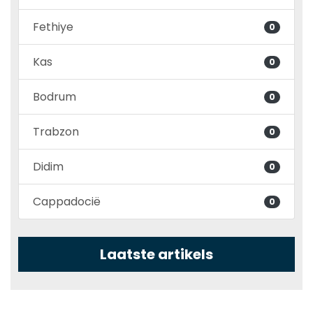
Fethiye
0
Kas
0
Bodrum
0
Trabzon
0
Didim
0
Cappadocië
0
Laatste artikels