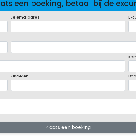
ats een boeking, betaal bij de excu
Je emailadres
Exc
Ka
Kinderen
Bab
Plaats een boeking