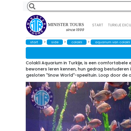
MINISTER TOURS
START
TURKIJE EXC
since 1999
>
>
>
start
side
colakli
aquarium van colakli
Colakli Aquarium in Turkije, is een comfortabel
bewoners leren kennen, hun gedrag bestuderen 
gesloten "Snow World"-speeltuin. Loop door de ou