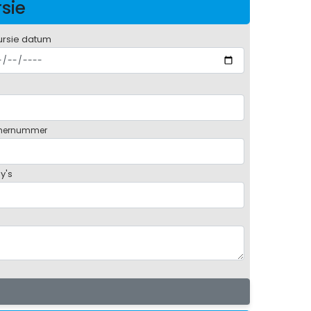
rsie
ursie datum
mernummer
y's