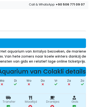
+90 506 771 09 07
Call & WhatsApp
d. Het aquarium van Antalya bezoeken, de mariene
 Van hete zomers naar koele winters dankzij de
ten van gids en relatief lage online ticketprijs.
Aquarium van Colakli details
Ma
Di
Wo
Do
Vr
Za
Zo
Transfer
Maaltijd
Drankjes
Gids