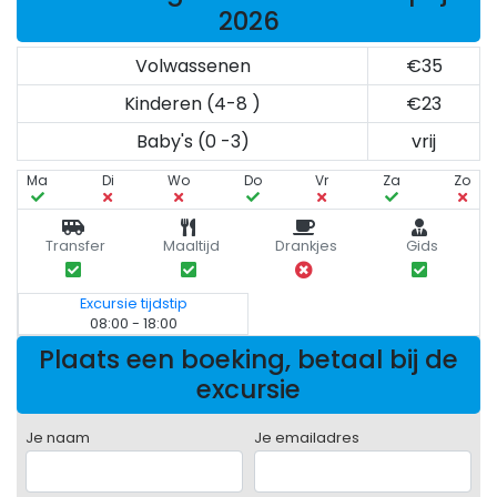
2026
Volwassenen
€35
Kinderen (4-8 )
€23
Baby's (0 -3)
vrij
Ma
Di
Wo
Do
Vr
Za
Zo
Transfer
Maaltijd
Drankjes
Gids
Excursie tijdstip
08:00 - 18:00
Plaats een boeking, betaal bij de
excursie
Je naam
Je emailadres