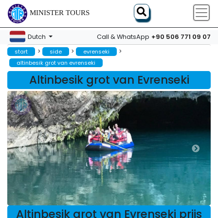
MINISTER TOURS
+90 506 771 09 07
Dutch
Call & WhatsApp
>
>
>
start
side
evrenseki
altinbesik grot van evrenseki
Altinbesik grot van Evrenseki
Altinbesik grot van Evrenseki prijs