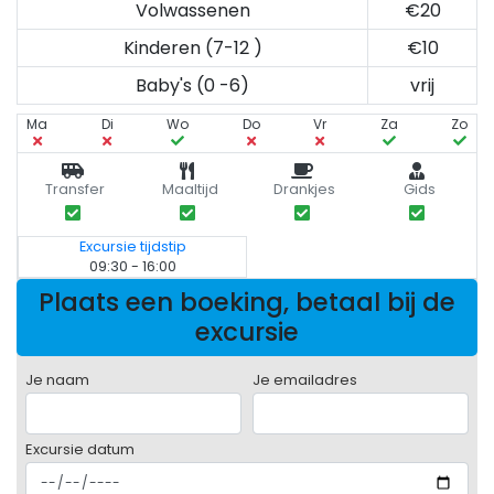
Volwassenen
€20
Kinderen (7-12 )
€10
Baby's (0 -6)
vrij
Ma
Di
Wo
Do
Vr
Za
Zo
Transfer
Maaltijd
Drankjes
Gids
Excursie tijdstip
09:30 - 16:00
Plaats een boeking, betaal bij de
excursie
Je naam
Je emailadres
Excursie datum