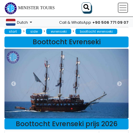
MINISTER TOURS
+90 506 771 09 07
Dutch
Call & WhatsApp
>
>
>
start
side
evrenseki
boottocht evrenseki
Boottocht Evrenseki
Boottocht Evrenseki prijs 2026