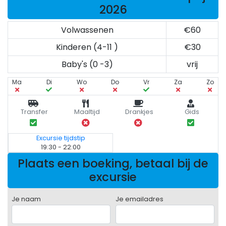
2026
Volwassenen
€60
Kinderen (4-11 )
€30
Baby's (0 -3)
vrij
Ma
Di
Wo
Do
Vr
Za
Zo
Transfer
Maaltijd
Drankjes
Gids
Excursie tijdstip
19:30 - 22:00
Plaats een boeking, betaal bij de
excursie
Je naam
Je emailadres