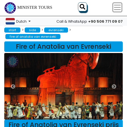
MINISTER TOURS
+90 506 771 09 07
Dutch
Call & WhatsApp
>
>
>
start
side
evrenseki
fire of anatolia van evrenseki
Fire of Anatolia van Evrenseki
Fire of Anatolia van Evrenseki prijs