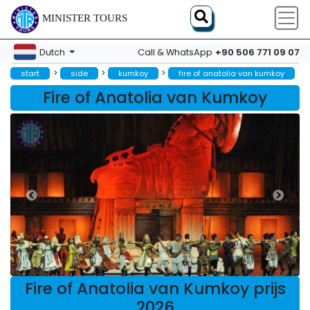
MINISTER TOURS
+90 506 771 09 07
Dutch
Call & WhatsApp
>
>
>
start
side
kumkoy
fire of anatolia van kumkoy
Fire of Anatolia van Kumkoy
Fire of Anatolia van Kumkoy prijs
2026