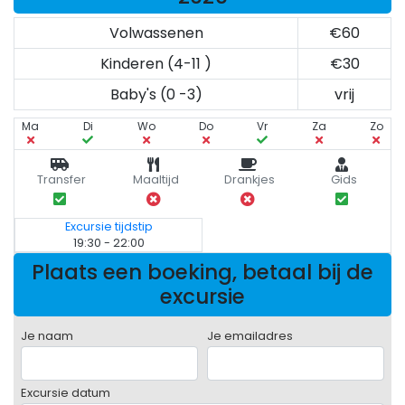
Volwassenen
€60
Kinderen (4-11 )
€30
Baby's (0 -3)
vrij
Ma
Di
Wo
Do
Vr
Za
Zo
Transfer
Maaltijd
Drankjes
Gids
Excursie tijdstip
19:30 - 22:00
Plaats een boeking, betaal bij de
excursie
Je naam
Je emailadres
Excursie datum