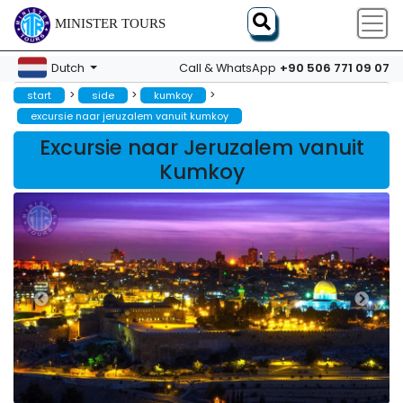
MINISTER TOURS
+90 506 771 09 07
Dutch
Call & WhatsApp
>
>
>
start
side
kumkoy
excursie naar jeruzalem vanuit kumkoy
Excursie naar Jeruzalem vanuit
Kumkoy