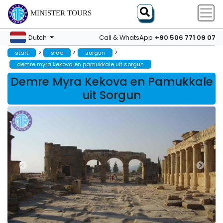
MINISTER TOURS
+90 506 771 09 07
Dutch
Call & WhatsApp
>
>
>
start
side
sorgun
demre myra kekova en pamukkale uit sorgun
Demre Myra Kekova en Pamukkale
uit Sorgun