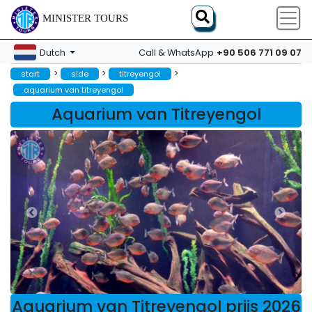
MINISTER TOURS
+90 506 771 09 07
Dutch
Call & WhatsApp
>
>
>
start
side
titreyengol
aquarium van titreyengol
Aquarium van Titreyengol
Aquarium van Titreyengol prijs 2026