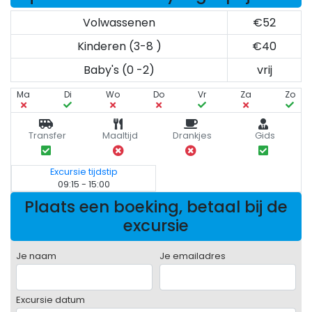
Volwassenen
€52
Kinderen (3-8 )
€40
Baby's (0 -2)
vrij
Ma
Di
Wo
Do
Vr
Za
Zo
Transfer
Maaltijd
Drankjes
Gids
Excursie tijdstip
09:15 - 15:00
Plaats een boeking, betaal bij de
excursie
Je naam
Je emailadres
Excursie datum