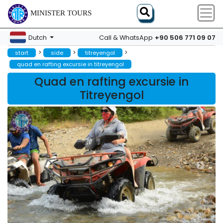
MINISTER TOURS
+90 506 771 09 07
Dutch
Call & WhatsApp
>
>
>
start
side
titreyengol
quad en rafting excursie in titreyengol
Quad en rafting excursie in
Titreyengol