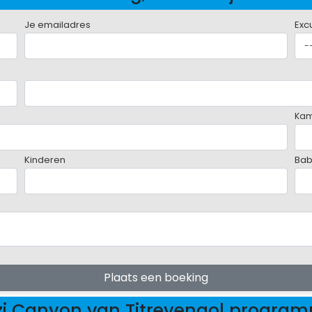
Je emailadres
Exc
Ka
Kinderen
Bab
Plaats een boeking
zi Canyon van Titreyengol progra