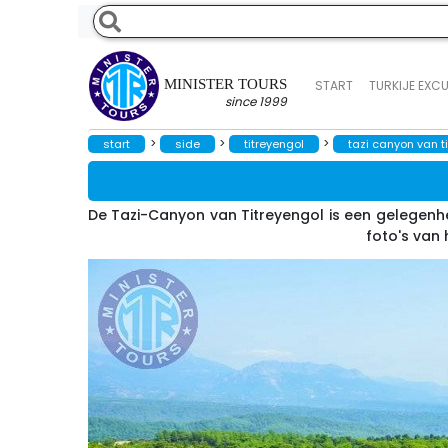
MINISTER TOURS
START
TURKIJE EXC
since 1999
>
>
>
start
side
titreyengol
tazi canyon van t
De Tazi-Canyon van Titreyengol is een gelegenhe
foto's van