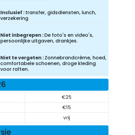
Inclusief
transfer, gidsdiensten, lunch,
verzekering
Niet inbegrepen
De foto's en video's,
persoonlijke uitgaven, drankjes.
Niet te vergeten
Zonnebrandcrème, hoed,
comfortabele schoenen, droge kleding
voor raften.
26
€25
€15
vrij
rsie