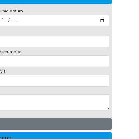
ursie datum
mernummer
y's
mma