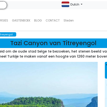
Dutch
URSIES
GASTENBOEK
BLOG
CONTACT
Steden
itreyengol
Tazi Canyon van Titreyengol
id om de oude stad Selge te bezoeken, het stenen beeld van 
 heel Turkije te maken vanaf een hoogte van 1260 meter bove