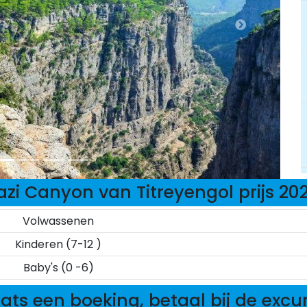
azi Canyon van Titreyengol prijs 20
Volwassenen
Kinderen (7-12 )
Baby's (0 -6)
ats een boeking, betaal bij de excu