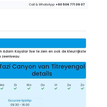
+90 506 771 09 07
Call & WhatsApp
Adam Kayalar live te zien en ook de kleurrijkste
n zeeniveau
Tazi Canyon van Titreyengol
details
Ma
Di
Wo
Do
Vr
Za
Zo
Excursie tijdstip
09:30 - 16:00