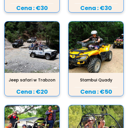
Cena :
€30
Cena :
€30
Jeep safari w Trabzon
Stambuł Quady
Cena :
€20
Cena :
€50