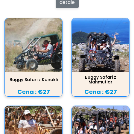
detale
Buggy Safari z
Buggy Safari z Konakli
Mahmutlar
Cena :
€27
Cena :
€27