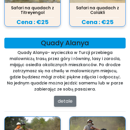
Safari na quadach z
Safari na quadach z
Titreyengol
Colakli
Cena :
€25
Cena :
€25
Quady Alanya
Quady Alanya- wycieczka w Turcji przebiega
malowniczą trasą przez góry i równiny, lasy i zarośla,
mijając osiedla okolicznych mieszkańców. Po drodze
zatrzymasz się na chwilę w malowniczym miejscu,
gdzie będziesz mógł zrobić piękne zdjęcia i odpocząć.
Na jednym quadzie można jeździć samemu lub w parze
zabierając ze sobą pasażera.
detale