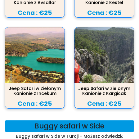
Kanionie z Avsallar
Kanionie z Kestel
Cena :
€25
Cena :
€25
Jeep Safari w Zielonym
Jeep Safari w Zielonym
Kanionie z Incekum
Kanionie z Kargicak
Cena :
€25
Cena :
€25
Buggy safari w Side
Buggy safari w Side w Turcji - Możesz odwiedzić