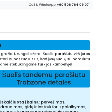
+90 506 764 09 07
Call & WhatsApp
e
 grožio Uzungol ežero. Šuolis parašiutu virš jūros
orius, pasiruošusius, kad jūsų šuolių su parašiutu
 šiame stebuklingame Turkijos kampelyje!
Šuolis tandemu parašiutu
Trabzone detalės
Įskaičiuota į kainą
pervežimas,
draudimas, gidų ir instruktorių palaikymas,
įrangos ir apsaugos priemonių nuoma