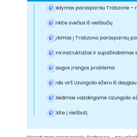
Skraidymas parasparniu Trabzone – 
Paimkite svečius iš viešbučių
Atvykimas į Trabzono parasparnių pal
Išsami instruktažas ir supažindinimas 
Apsaugos įrangos problema
Skrydis virš Uzungolio ežero iš daugia
Nusileidimas vaizdingame Uzungolio e
Grįžkite į viešbutį.