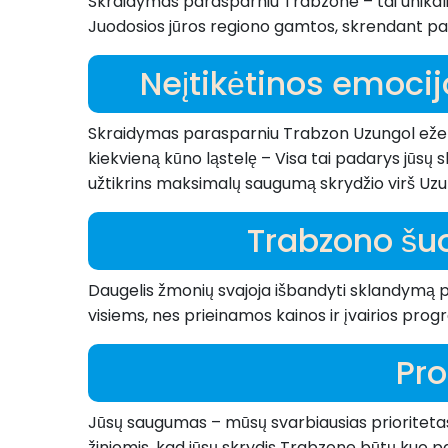
Skraidymas parasparniu Trabzone – tai unikali 
Juodosios jūros regiono gamtos, skrendant para
Neįtikėtinos emoci
Skraidymas parasparniu Trabzon Uzungol ežere –
kiekvieną kūno ląstelę – Visa tai padarys jūs
užtikrins maksimalų saugumą skrydžio virš Uzu
Trabzono šuo
Daugelis žmonių svajoja išbandyti sklandymą pa
visiems, nes prieinamos kainos ir įvairios prog
Pro
Jūsų saugumas – mūsų svarbiausias prioritetas.
žiniomis, kad jūsų skrydis Trabzone būtų kuo pat