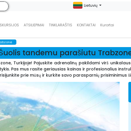
Lietuvių
KSKURSIJOS
ATSILIEPIMAI
TINKLARAŠTIS
KONTAKTAI
Kurortai
rabzone
Šuolis tandemu parašiutu Trabzon
zone, Turkijoje! Pajuskite adrenaliną pakildami virš unikalaus
s. Pas mus rasite geriausias kainas ir profesionalius instrukt
isijunkite prie mūsų ir kurkite savo parasparnių prisiminimus