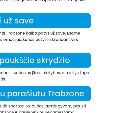
ti už save
pimai Trabzone kalba patys už save. Esame
s emocijas, kurias patyrė skrendant virš
 paukščio skrydžio
eribes Juodosios jūros platybes, o mintys taps
tis.
su parašiutu Trabzone
 tik sportas, tai būdas jaustis gyvam, pajusti
 Trabzone ir pasilepinkite nepamirštama