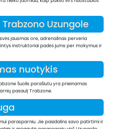
a nieko įdomiau, kaip pakilti virš nuostabios
u Trabzono Uzungole
isvės jausmas ore, adrenalinas perveria
rintys instruktoriai padės jums per mokymus ir
amas nuotykis
rabzone šuolis parašiutu yra prieinamas
parnių pasaulį Trabzone.
auga
i parasparniu. Jie pasidalins savo patirtimi ir
onalais ir mėgautis parasparniu virš Uzungolio