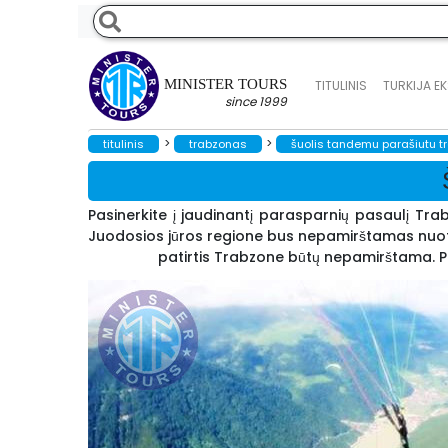
MINISTER TOURS
TITULINIS
TURKIJA E
since 1999
>
>
titulinis
trabzonas
šuolis tandemu parašiutu t
Pasinerkite į jaudinantį parasparnių pasaulį Trab
Juodosios jūros regione bus nepamirštamas nuotyki
patirtis Trabzone būtų nepamirštama. Pr