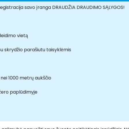
registracija savo įranga DRAUDŽIA DRAUDIMO SĄLYGOS!
eidimo vietą
su skrydžio parašiutu taisyklėmis
u nei 1000 metrų aukščio
žero paplūdimyje