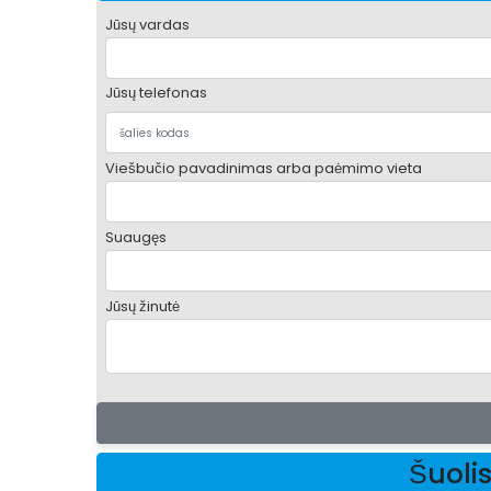
Jūsų vardas
Jūsų telefonas
Viešbučio pavadinimas arba paėmimo vieta
Suaugęs
Jūsų žinutė
Šuoli