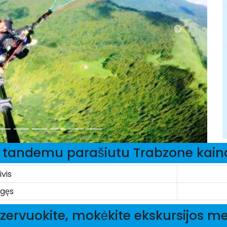
s tandemu parašiutu Trabzone kain
ivis
gęs
zervuokite, mokėkite ekskursijos m