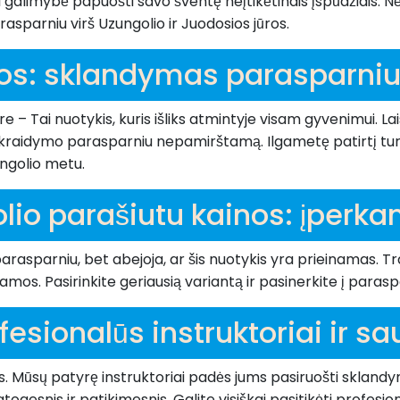
galimybė papuošti savo šventę neįtikėtinais įspūdžiais. Nėr
sparniu virš Uzungolio ir Juodosios jūros.
jos: sklandymas parasparni
 Tai nuotykis, kuris išliks atmintyje visam gyvenimui. La
ų skraidymo parasparniu nepamirštamą. Ilgametę patirtį tu
ngolio metu.
lio parašiutu kainos: įperk
rasparniu, bet abejoja, ar šis nuotykis yra prieinamas. T
ramos. Pasirinkite geriausią variantą ir pasinerkite į paras
fesionalūs instruktoriai ir s
 Mūsų patyrę instruktoriai padės jums pasiruošti sklandymu
ogesnis ir patikimesnis. Galite visiškai pasitikėti profesi