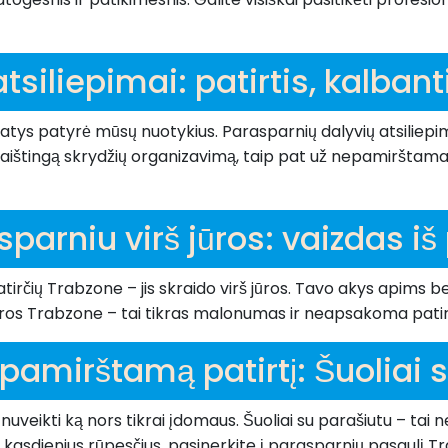
tsiliepimai: patirtis, kalban
 patys patyrė mūsų nuotykius. Parasparnių dalyvių atsilie
kaištingą skrydžių organizavimą, taip pat už nepamirštama
arniu virš jūros: vaizdas iš
irčių Trabzone – jis skraido virš jūros. Tavo akys apims b
š jūros Trabzone – tai tikras malonumas ir neapsakoma patir
amirštamą patirtį: Šuoliai 
eikti ką nors tikrai įdomaus. Šuoliai su parašiutu – tai ne
te kasdienius rūpesčius, pasinerkite į parasparnių pasaulį