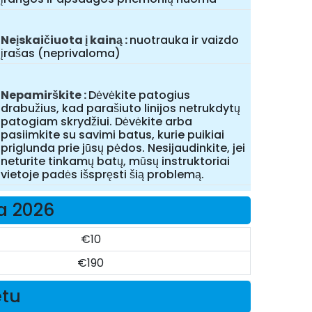
Neįskaičiuota į kainą
nuotrauka ir vaizdo
įrašas (neprivaloma)
Nepamirškite
Dėvėkite patogius
drabužius, kad parašiuto linijos netrukdytų
patogiam skrydžiui. Dėvėkite arba
pasiimkite su savimi batus, kurie puikiai
priglunda prie jūsų pėdos. Nesijaudinkite, jei
neturite tinkamų batų, mūsų instruktoriai
vietoje padės išspręsti šią problemą.
a 2026
€10
€190
etu