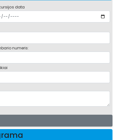
kursijos data
bario numeris:
kiai
ograma