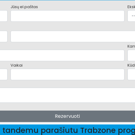
Jūsų el.paštas
Eks
Kam
Vaikai
Kūdi
Rezervuoti
s tandemu parašiutu Trabzone pr