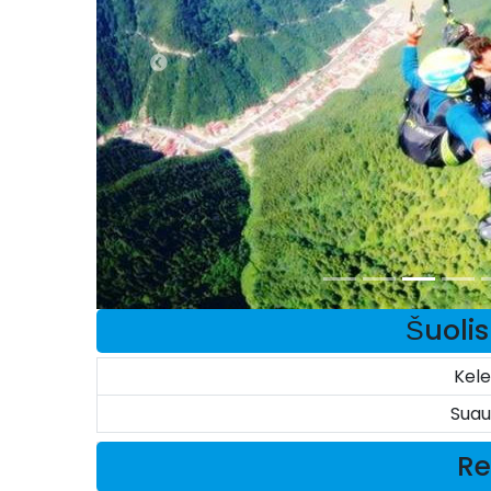
Šuoli
Kele
Suau
Re