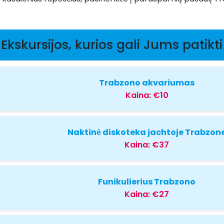
Ekskursijos, kurios gali Jums patikti
Trabzono akvariumas
Kaina:
€10
Naktinė diskoteka jachtoje Trabzon
Kaina:
€37
Funikulierius Trabzono
Kaina:
€27