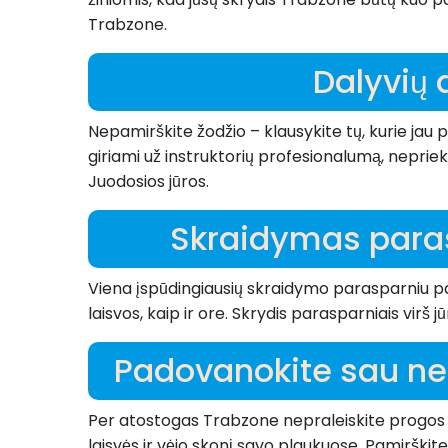
Trabzone.
Dalyvių a
Nepamirškite žodžio – klausykite tų, kurie jau
giriami už instruktorių profesionalumą, neprie
Juodosios jūros.
Skraidymas parasp
Viena įspūdingiausių skraidymo parasparniu pat
laisvos, kaip ir ore. Skrydis parasparniais vir
Padovanokite sau nep
Per atostogas Trabzone nepraleiskite progos nuv
laisvės ir vėjo skonį savo plaukuose. Pamirški