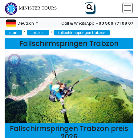
MINISTER TOURS
+90 506 771 09 07
Deutsch
Call & WhatsApp
>
>
start
trabzon
fallschirmspringen trabzon
Fallschirmspringen Trabzon
Fallschirmspringen Trabzon preis
2026