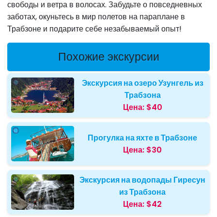
свободы и ветра в волосах. Забудьте о повседневных
заботах, окуньтесь в мир полетов на параплане в
Трабзоне и подарите себе незабываемый опыт!
Похожие экскурсии
Экскурсия на озеро Узунгель из
Трабзона
Цена:
$40
Прогулка на яхте в Трабзоне
Цена:
$30
Экскурсия на водопады Гиресун
из Трабзона
Цена:
$42