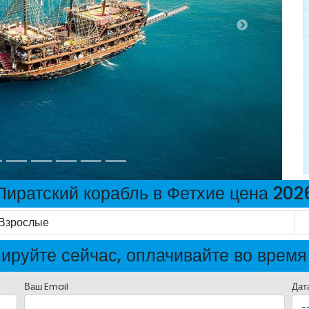
Пиратский корабль в Фетхие цена 202
Взрослые
ируйте сейчас, оплачивайте во время
Ваш Email
Дат