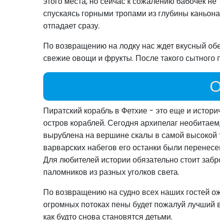
этого места, но сейчас к сожалению бабочек не
спускаясь горными тропами из глубины каньона.
отпадает сразу.
По возвращению на лодку нас ждет вкусный обе
свежие овощи и фрукты. После такого сытного 
О
Пиратский корабль в Фетхие - это еще и истори
остров кораблей. Сегодня архипелаг необитаем,
вырублена на вершине скалы в самой высокой т
варварских набегов его останки были перенесены
Для любителей истории обязательно стоит забр
паломников из разных уголков света.
По возвращению на судно всех наших гостей о
огромных потоках пены будет пожалуй лучший в
как будто снова становятся детьми.