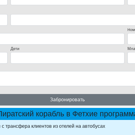
Ном
Дети
Мла
Забронировать
Пиратский корабль в Фетхие программ
 с трансфера клиентов из отелей на автобусах