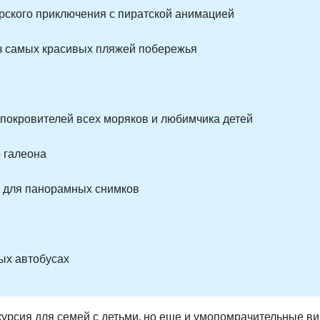
рского приключения с пиратской анимацией
из самых красивых пляжей побережья
 покровителей всех моряков и любимчика детей
о галеона
я для панорамных снимков
ых автобусах
скурсия для семей с детьми, но еще и умопомрачительные ви