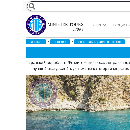
MINISTER TOURS
ГЛАВНАЯ
ТУРЦИЯ 
с 1999
>
>
главная
фетхие
пиратский корабль в фетхие
Пиратский корабль в Фетхие - это веселая развлек
лучшей экскурсией с детьми из категории морских