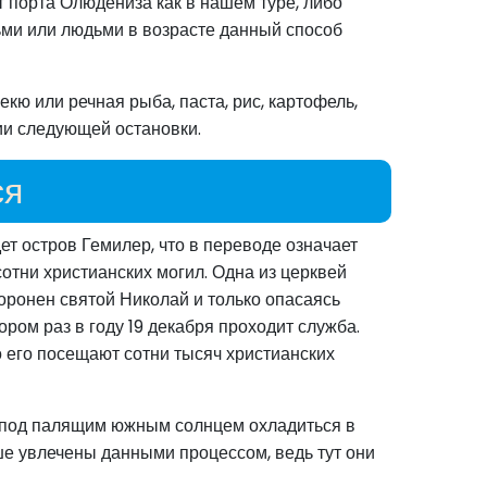
т порта Олюдениза как в нашем туре, либо
тьми или людьми в возрасте данный способ
ю или речная рыба, паста, рис, картофель,
ии следующей остановки.
ся
ет остров Гемилер, что в переводе означает
сотни христианских могил. Одна из церквей
оронен святой Николай и только опасаясь
ором раз в году 19 декабря проходит служба.
о его посещают сотни тысяч христианских
и под палящим южным солнцем охладиться в
ше увлечены данными процессом, ведь тут они