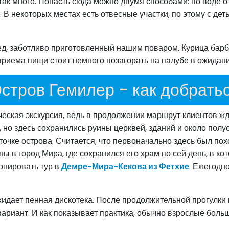
 так много. Попасть сюда можно двумя способами: по воде о
 В некоторых местах есть отвесные участки, по этому с де
д, заботливо приготовленный нашим поваром. Курица барбек
приема пищи стоит немного позагорать на палубе в ожидан
стров Гемилер - как добрать
ческая экскурсия, ведь в продолжении маршрут клиентов жд
 но здесь сохранились руины церквей, зданий и около полу
очке острова. Считается, что первоначально здесь был пох
 в город Мира, где сохранился его храм по сей день, в кот
онировать тур в
Демре-Мира-Кекова из Фетхие
. Ежегодн
жидает пенная дискотека. После продолжительной прогулк
ариант. И как показывает практика, обычно взрослые боль