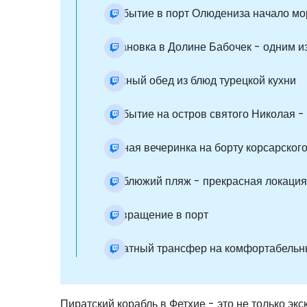
прибытие в порт Олюдениза начало мо
остановка в Долине Бабочек - одним 
вкусный обед из блюд турецкой кухни
прибытие на остров святого Николая -
пенная вечеринка на борту корсарског
верблюжий пляж - прекрасная локаци
возвращение в порт
обратный трансфер на комфортабельн
Пиратский корабль в Фетхие - это не только эк