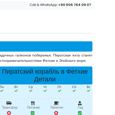
+90 506 764 09 07
Call & WhatsApp
адочных галеонов побережья. Пиратская яхта станет
достопримечательностями Фетхие и Эгейского моря.
Пиратский корабль в Фетхие
Детали
Пн
Вт
Ср
Чт
Пт
Сб
Вс
Трансфер
Питание
Напитки
Гид