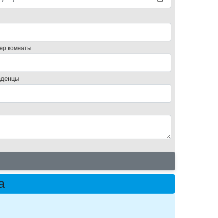
ер комнаты
денцы
а