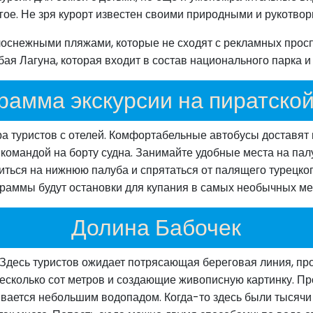
гое. Не зря курорт известен своими природными и рукотво
снежными пляжами, которые не сходят с рекламных просп
бая Лагуна, которая входит в состав национального парка 
рамма экскурсии на пиратской
ра туристов с отелей. Комфортабельные автобусы доставят 
командой на борту судна. Занимайте удобные места на пал
ться на нижнюю палуба и спрятаться от палящего турецкого
раммы будут остановки для купания в самых необычных ме
Долина Бабочек
 Здесь туристов ожидает потрясающая береговая линия, п
сколько сот метров и создающие живописную картинку. Пр
ивается небольшим водопадом. Когда-то здесь были тысячи