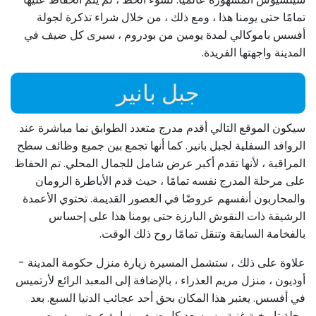
تمامًا حتى يومنا هذا ، ومع ذلك ، من خلال شراء تذكرة لجولة
أفسس باموكالي لمدة يومين من بودروم ، سيرى كل ضيف في
المدينة واجهتها الفريدة.
جبل بانير
سيكون الموقع التالي أقدم مدرج متعدد الطوابق نما مباشرة عند
الروافد السفلية لجبل بانير. كما أنها تجمع بين جميع وظائف سطح
المراقبة ، لأنها تقدم أكبر عرض شامل للجمال المحلي. تم الحفاظ
على مرحلة المدرج نفسه تمامًا ، حيث قدم الأباطرة الرومان
والمحاربون أنفسهم عروضًا في العصور القديمة. تحتوي الأعمدة
الرشيقة ذات النقوش البارزة حتى يومنا هذا على إحساس
بالفخامة السابقة وتنقل تمامًا روح ذلك الوقت.
علاوة على ذلك ، ستشمل المسيرة زيارة منزل حكومة المدينة -
أوديون ، منزل مريم العذراء ، بالإضافة إلى المعبد الرائع لأرتميس
في أفسس. يعتبر هذا المكان بحق أحد عجائب الدنيا السبع. بعد
رحلة تاريخية غنية ، سيسعد كل ضيف بزيارة عرض بودروم