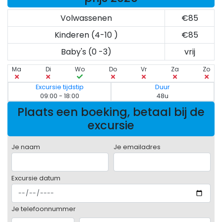
Volwassenen
€85
Kinderen (4-10 )
€85
Baby's (0 -3)
vrij
Ma
Di
Wo
Do
Vr
Za
Zo
Excursie tijdstip
Duur
09:00 - 18:00
48u
Plaats een boeking, betaal bij de
excursie
Je naam
Je emailadres
Excursie datum
Je telefoonnummer