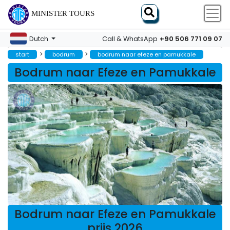
MINISTER TOURS
+90 506 771 09 07
Dutch
Call & WhatsApp
>
>
start
bodrum
bodrum naar efeze en pamukkale
Bodrum naar Efeze en Pamukkale
Bodrum naar Efeze en Pamukkale
prijs 2026