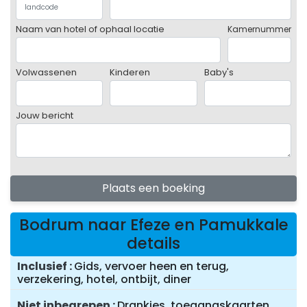
Naam van hotel of ophaal locatie
Kamernummer
Volwassenen
Kinderen
Baby's
Jouw bericht
Plaats een boeking
Bodrum naar Efeze en Pamukkale
details
Inclusief
Gids, vervoer heen en terug,
verzekering, hotel, ontbijt, diner
Niet inbegrepen
Drankjes, toegangskaarten,