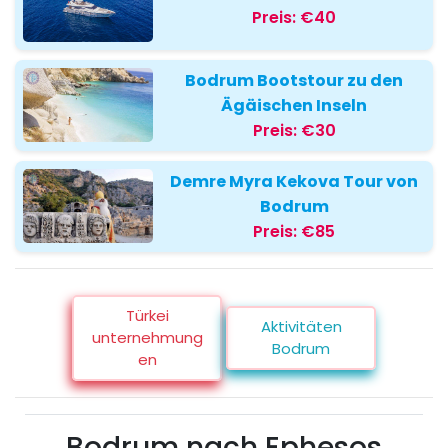
Preis:
€40
Bodrum Bootstour zu den
Ägäischen Inseln
Preis:
€30
Demre Myra Kekova Tour von
Bodrum
Preis:
€85
Türkei
Aktivitäten
unternehmung
Bodrum
en
Bodrum nach Ephesos