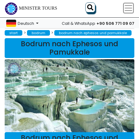
MINISTER TOURS
+90 506 771 09 07
Deutsch
Call & WhatsApp
>
>
start
bodrum
bodrum nach ephesos und pamukkale
Bodrum nach Ephesos und
Pamukkale
Bodrum nach Ephesos und