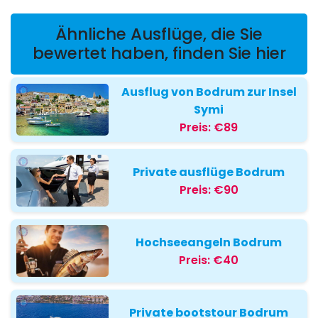
Ähnliche Ausflüge, die Sie
bewertet haben, finden Sie hier
Ausflug von Bodrum zur Insel
Symi
Preis:
€89
Private ausflüge Bodrum
Preis:
€90
Hochseeangeln Bodrum
Preis:
€40
Private bootstour Bodrum