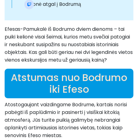
Kelionė atgal į Bodrumą
Efesas-Pamukalė iš Bodrumo dviem dienoms – tai
puiki kelionė visai šeimai, kurios metu svečiai patogiai
ir neskubant susipažins su nuostabiais istoriniais
objektais. Kas gali būti geriau nei dvi legendinės vietos
vienos ekskursijos metu už geriausią kainą?
Atstumas nuo Bodrumo
iki Efeso
Atostogaujant vaizdingame Bodrume, kartais norisi
pabėgti iš paplūdimio ir pasinerti į visiškai kitokią
atmosferą. Jūs turite puikią galimybę nebrangiai
aplankyti artimiausias istorines vietas, tokias kaip
senovinis Efeso miestas.