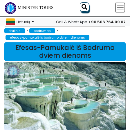
MINISTER TOURS
+90 506 764 09 07
Lietuvių
Call & WhatsApp
>
>
titulinis
bodrumas
efesas-pamukalė iš bodrumo dviem dienoms
Efesas-Pamukalė iš Bodrumo
dviem dienoms