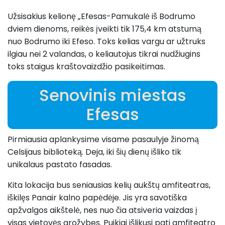
Užsisakius kelionę „Efesas-Pamukalė iš Bodrumo
dviem dienoms, reikės įveikti tik 175,4 km atstumą
nuo Bodrumo iki Efeso. Toks kelias vargu ar užtruks
ilgiau nei 2 valandas, o keliautojus tikrai nudžiugins
toks staigus kraštovaizdžio pasikeitimas.
Senovinis miestas
Efesas
Pirmiausia aplankysime visame pasaulyje žinomą
Celsijaus biblioteką. Deja, iki šių dienų išliko tik
unikalaus pastato fasadas.
Kita lokacija bus seniausias kelių aukštų amfiteatras,
iškilęs Panair kalno papėdėje. Jis yra savotiška
apžvalgos aikštelė, nes nuo čia atsiveria vaizdas į
visas vietovės grožybes. Puikiai išlikusi pati amfiteatro