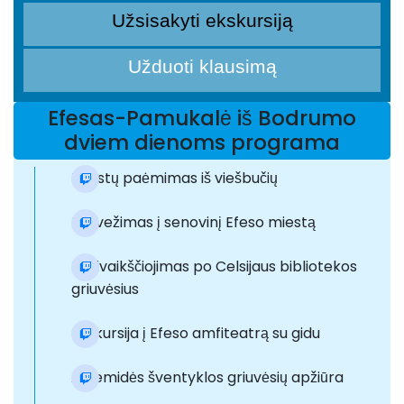
Užsisakyti ekskursiją
Užduoti klausimą
Efesas-Pamukalė iš Bodrumo
dviem dienoms programa
Turistų paėmimas iš viešbučių
Pervežimas į senovinį Efeso miestą
Pasivaikščiojimas po Celsijaus bibliotekos
griuvėsius
Ekskursija į Efeso amfiteatrą su gidu
Artemidės šventyklos griuvėsių apžiūra