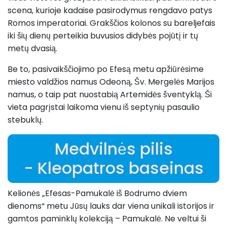
scena, kurioje kadaise pasirodymus rengdavo patys
Romos imperatoriai. Grakščios kolonos su bareljefais
iki šių dienų perteikia buvusios didybės pojūtį ir tų
metų dvasią.
Be to, pasivaikščiojimo po Efesą metu apžiūrėsime
miesto valdžios namus Odeoną, Šv. Mergelės Marijos
namus, o taip pat nuostabią Artemidės šventyklą. Ši
vieta pagrįstai laikoma vienu iš septynių pasaulio
stebuklų.
Medvilnės pilis
- Kleopatros baseinas
Kelionės „Efesas-Pamukalė iš Bodrumo dviem
dienoms“ metu Jūsų lauks dar viena unikali istorijos ir
gamtos paminklų kolekciją – Pamukalė. Ne veltui ši