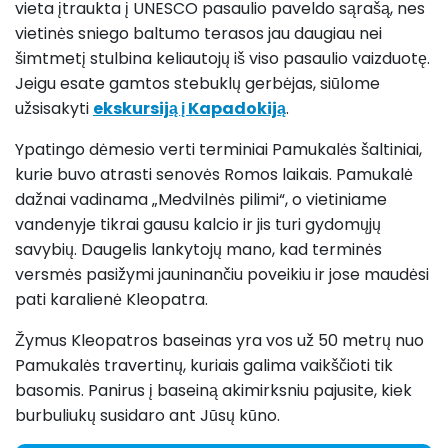
vieta įtraukta į UNESCO pasaulio paveldo sąrašą, nes
vietinės sniego baltumo terasos jau daugiau nei
šimtmetį stulbina keliautojų iš viso pasaulio vaizduotę.
Jeigu esate gamtos stebuklų gerbėjas, siūlome
užsisakyti
ekskursiją į Kapadokiją
.
Ypatingo dėmesio verti terminiai Pamukalės šaltiniai,
kurie buvo atrasti senovės Romos laikais. Pamukalė
dažnai vadinama „Medvilnės pilimi“, o vietiniame
vandenyje tikrai gausu kalcio ir jis turi gydomųjų
savybių. Daugelis lankytojų mano, kad terminės
versmės pasižymi jauninančiu poveikiu ir jose maudėsi
pati karalienė Kleopatra.
Žymus Kleopatros baseinas yra vos už 50 metrų nuo
Pamukalės travertinų, kuriais galima vaikščioti tik
basomis. Panirus į baseiną akimirksniu pajusite, kiek
burbuliukų susidaro ant Jūsų kūno.