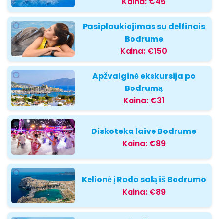
Kaina:
€45
Pasiplaukiojimas su delfinais
Bodrume
Kaina:
€150
Apžvalginė ekskursija po
Bodrumą
Kaina:
€31
Diskoteka laive Bodrume
Kaina:
€89
Kelionė į Rodo salą iš Bodrumo
Kaina:
€89