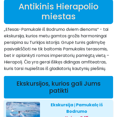
Antikinis Hierapolio
miestas
„Efesas-Pamukalė iš Bodrumo dviem dienoms“ - tai
ekskursija, kurios metu gamtos grožis harmoningai
persipina su Turkijos istorija. Grupė turės galimybę
pasivaikščioti ne tik baltomis Pamukalės terasomis,
bet ir aplankyti romos imperatorių pamėgtą vietą –
Hierapolį. Čia yra gerai išlikęs didingas amfiteatras,
kuris tarsi nupieštas iš gladiatorių kautynių piešinių.
Ekskursijos, kurios gali Jums
patikti
Ekskursija į Pamukalę iš
Bodrumo