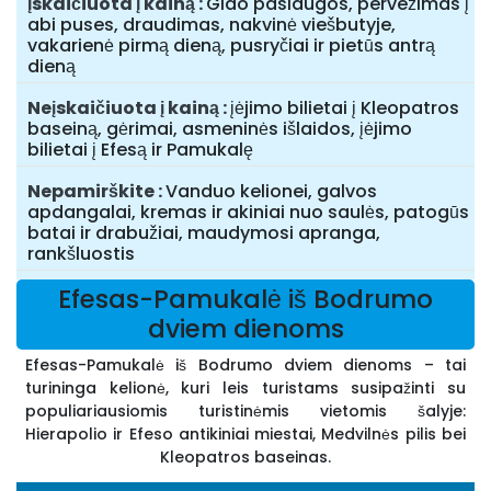
Įskaičiuota į kainą
Gido paslaugos, pervežimas į
abi puses, draudimas, nakvinė viešbutyje,
vakarienė pirmą dieną, pusryčiai ir pietūs antrą
dieną
Neįskaičiuota į kainą
įėjimo bilietai į Kleopatros
baseiną, gėrimai, asmeninės išlaidos, įėjimo
bilietai į Efesą ir Pamukalę
Nepamirškite
Vanduo kelionei, galvos
apdangalai, kremas ir akiniai nuo saulės, patogūs
batai ir drabužiai, maudymosi apranga,
rankšluostis
Efesas-Pamukalė iš Bodrumo
dviem dienoms
Efesas-Pamukalė iš Bodrumo dviem dienoms – tai
turininga kelionė, kuri leis turistams susipažinti su
populiariausiomis turistinėmis vietomis šalyje:
Hierapolio ir Efeso antikiniai miestai, Medvilnės pilis bei
Kleopatros baseinas.