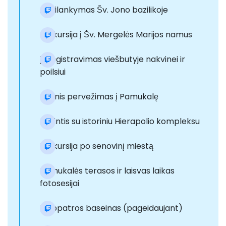
Apsilankymas Šv. Jono bazilikoje
Ekskursija į Šv. Mergelės Marijos namus
Įsiregistravimas viešbutyje nakvinei ir
poilsiui
Rytinis pervežimas į Pamukalę
Pažintis su istoriniu Hierapolio kompleksu
Ekskursija po senovinį miestą
Pamukalės terasos ir laisvas laikas
fotosesijai
Kleopatros baseinas (pageidaujant)