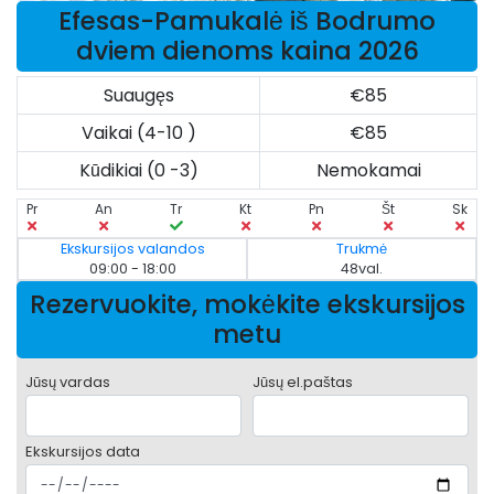
Efesas-Pamukalė iš Bodrumo
dviem dienoms kaina 2026
Suaugęs
€85
Vaikai (4-10 )
€85
Kūdikiai (0 -3)
Nemokamai
Pr
An
Tr
Kt
Pn
Št
Sk
Ekskursijos valandos
Trukmė
09:00 - 18:00
48val.
Rezervuokite, mokėkite ekskursijos
metu
Jūsų vardas
Jūsų el.paštas
Ekskursijos data