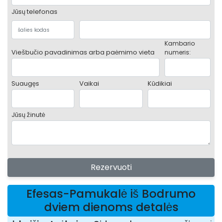
Jūsų telefonas
Kambario
Viešbučio pavadinimas arba paėmimo vieta
numeris:
Suaugęs
Vaikai
Kūdikiai
Jūsų žinutė
Rezervuoti
Efesas-Pamukalė iš Bodrumo
dviem dienoms detalės