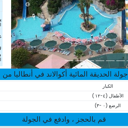
ی
ا
غ
ل
و
ا
لة الحديقة المائية أكوالاند في أنطاليا من بيليك
الكبار
الأطفال (٤-١٢ )
الرضع (٠ -٣)
قم بالحجز ، وادفع في الجولة