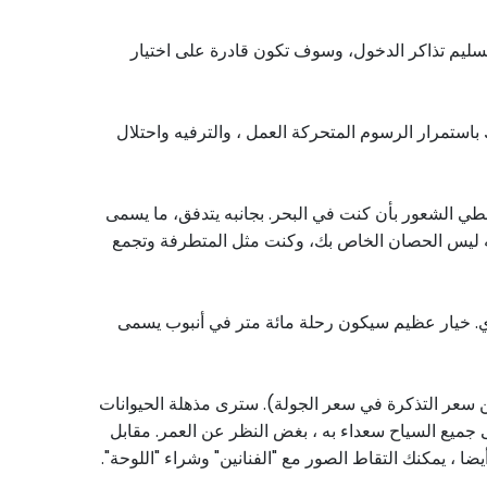
 تسليم تذاكر الدخول، وسوف تكون قادرة على اختيار
باستمرار الرسوم المتحركة العمل ، والترفيه واحتلال
صطناعي من الماء، على مساحة ٨٠٠ متر مربع مع موجات سوف تعطي الشعور بأن كنت في البحر. بجانبه يتدفق، ما يسمى
فخ. ويستمر ٣٢٠ مترا. ولكن إذا كان التيار الهادئ، فإنه ليس الحصان الخاص بك، وكنت مثل المتطرفة وتجمع
ي. خيار عظيم سيكون رحلة مائة متر في أنبوب يسمى
 سعر التذكرة في سعر الجولة). سترى مذهلة الحيوانات
بقى جميع السياح سعداء به ، بغض النظر عن العمر. مقابل
، يمكنك التقاط الصور مع "الفنانين" وشراء "اللوحة".