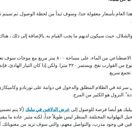
ار هذا العام بأسعار معقولة جدا، وسوف تبدأ من لحظة الوصول. ثم سيتم
لشلال، حيث سيكون لديهم ما يجب القيام به. بالإضافة إلى ذلك ، هناك 
وتقدم أنشطة أخرى للبالغين والأطفال الأكبر سناً. الجسم الا
"نهر كسول" التي يمكنك السباحة على "فاثروشكا" - وهو نوع من القوارب ن
في سرعة في الظلام المطلق والدخول في دوامة على تورنادو وكاميكاز
ة". النزول هو الكثير من المرح.
ن بيليك هو أيضا فرصة للوصول إلى
عرض الدلافين في بيليك
(لا يتم تضمين
ل البهلوانية المختلفة. المنظر ليس طويلاً جداً، لكنه مثير. عادة ما ي
 في وجود مدرب، والتواصل معهم، والتي سوف تزيد من معنوياتك. أيضا 