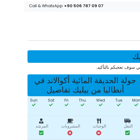
+90 506 787 09 07
Call & WhatsApp
يك
ي سوف تعجبكم بالتأكيد.
جولة الحديقة المائية أكوالاند في
أنطاليا من بيليك تفاصيل
Sun
Sat
Fri
Thu
Wed
Tue
Mo
النقل
الوجبات
المشروبات
المرشد