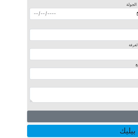
 الجولة
لغرفة
ع
بيليك