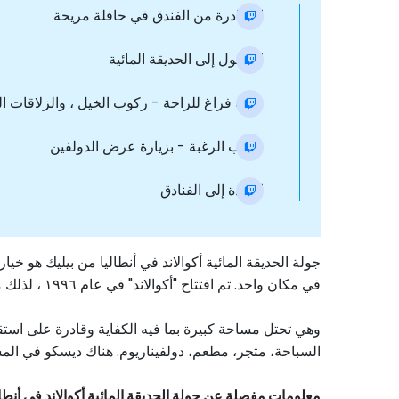
المغادرة من الفندق في حافلة مريحة
الوصول إلى الحديقة المائية
وقت فراغ للراحة - ركوب الخيل ، والزلاقات ال
حسب الرغبة - بزيارة عرض الدولفين
العودة إلى الفنادق
جولة الحديقة المائية أكوالاند في أنطاليا من بيليك هو 
في مكان واحد. تم افتتاح "أكوالاند" في عام ١٩٩٦ ، لذلك من المستحيل القول أن هذه حديقة مائية جديدة.
وهي تحتل مساحة كبيرة بما فيه الكفاية وقادرة على استق
السباحة، متجر، مطعم، دولفيناريوم. هناك ديسكو في المساء.
معلومات مفصلة عن جولة الحديقة المائية أكوالاند في أنطال