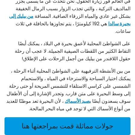
في العالم فور زيارة الحقول. نحن نتحدث عن ما يسمى بجزر
المالديف التركية ، والتي تجذب الزوار بسبب الرمال الخفيفة
بشكل غير عادي والمياه الزرقاء الصافية. المسافة
من بيليك إلى
بحيرة سالدا
هي 192 كيلومترًا ، يتم تجاوزها بالحافلة في ثلاث
ساعات.
على الشواطئ المحلية لأعمق بحيرة في البلاد ، يمكنك أيضًا
التقاط الكثير من اللقطات الصيفية الجميلة. لا عجب أن رحلة
حقول اللافندر من بيليك من أجمل الرحلات على الإطلاق!
من بين الأنشطة الترفيهية على الشواطئ المحلية أثناء الرحلة ،
يمكنك اختيار السباحة والاسترخاء في المياه ، والاستحمام
الشمسي على كراسي الاستلقاء للتشمس المريحة أو حتى رحلة
إلى وسط البحيرة على متن قارب. وتجدر الإشارة إلى أن الأطفال
سوف يسعدون أيضًا ب
صيد الأسماك
، لأن البحيرة تعد موطنًا للعديد
من أنواع الأسماك التي لا توجد في مياه البحر المالحة.
جولات مماثلة قمت بمراجعتها هنا