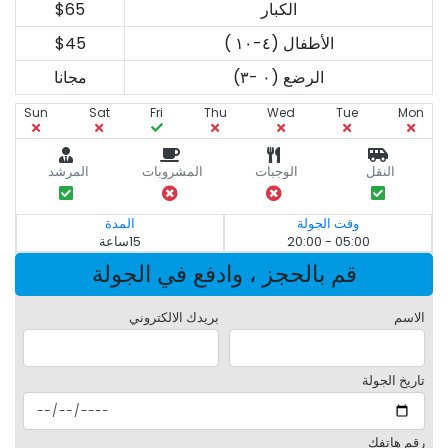
الكبار
$65
الأطفال (٤-١٠ )
$45
الرضع (٠ -٣)
مجانا
Sun
Sat
Fri
Thu
Wed
Tue
Mon
النقل
الوجبات
المشروبات
المرشد
وقت الجولة
المدة
05:00 - 20:00
15ساعة
قم بالحجز ، وادفع في الجولة
الاسم
بريدك الالكتروني
تاريخ الجولة
رقم هاتفك