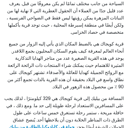
السياحة من جانب مختلف تمامًا لم يكن معروفًا من قبل. يعرف
عدد قليل جدًا من العملاء أن الحقول العطرية التي لا نهاية لها من
النباتات المزهرة يمكن رؤيتها ليس فقط في الضواحي الفرنسية ،
ولكن أيضًا في منطقة إسبرطة المحلية ، حيث توجد قرية بأكملها
متخصصة في حصاد الخزامى.
قرية كويجاك هي بالضبط المكان الذي يأتي إليه الزوار من جميع
أنحاء العالم لمعرفة كيف يقوم السكان المحليون بجمع اللافدر.
يوجد في هذه القرية الصغيرة عدد من متاجر الهدايا التذكارية
المثيرة للاهتمام حيث يمكنك شراء المنتجات ذات الرائحة الرائعة
مع الروائح الجميلة كهدايا للعائلة والأصدقاء. تشتهر كويجاك على
نطاق واسع في البلاد بحقيقة أن هذه القرية بالذات تجمع أكثر من
90 ٪ من محصول هذه الزهور في البلاد.
المسافة من بيليك إلى قرية كويجاك هي 329 كيلومترًا ، لذلك يجب
على المسافرين الاستعداد لرحلة طويلة إلى حد ما. ومع ذلك ، في
حافلة مريحة ، ستمر رحلة تستغرق خمس ساعات على طول
الطرق ذات المناظر الخلابة دون أن يلاحظها أحد. يُنصح عشاق
الجولات الشيقة أيضًا بحجز
جولة في كابادوكيا بالطائرة من بيليك.