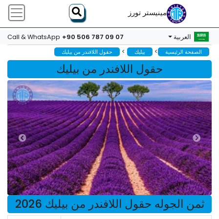
مينيستر تورز
+90 506 787 09 07
العربية
Call & WhatsApp
>
>
الصفحة الرئيسية
بيليك
حقول اللافندر من بيليك
حقول اللافندر من بيليك
ثمن الجوله حقول اللافندر من بيليك 2026