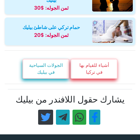
بيليك
ثمن الجوله:
$30
حمام تركي على شاطئ بيليك
ثمن الجوله:
$20
أشياء للقيام بها
الجولات السياحية
في تركيا
في بيليك
يشارك حقول اللافندر من بيليك