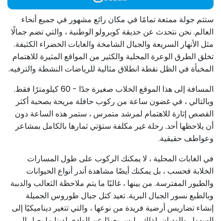
ستتم جولة ممتعة تمامًا في مكان رائع مشهور في جميع أنحاء
العالم. نحن نتحدث عن حديقة كوبرولو الوطنية ، والتي تضم جمالًا
مثل الأنهار السريعة والجبال الشامخة والغابات الخضراء الكثيفة.
تخلق الطرق الوعرة المحلية والكثير من المواقع المثيرة للاهتمام
المخبأة في الظل نقطة انطلاق مثالية للرياضات النشطة والترفيه.
المسافة إلى هذا الموقع الخلاب صغيرة جدًا - 60 كيلومترًا فقط.
وبالتالي ، في غضون ساعة من ركوب حافلة مريحة بصحبة أكثر
القصص إثارة للاهتمام لمرشد متمرس ، ستمر هذه الساعة دون
أن يلاحظها أحد. رحلة غير مكلفة ستؤتي ثمارها بالكامل بمشاعر
وعواطف حقيقية.
في الغابات المحلية ، لا يمكنك الركوب على طول المسارات
الخلابة فحسب ، بل يمكنك أيضًا مشاهدة أندر أنواع الحيوانات
والطيور المفترسة. من بينها ، غالبًا ما يتم ملاحظة الثعالب والدببة
وبالطبع نسور الجبال البرية. تعيد كتل جبال طوروس الجميلة
إنشاء تضاريس أرضية فريدة من نوعها ، والتي تتغير ديناميكيًا إلى
السهول والوديان. لذلك ، ليس بعيدًا عن الوادي لدينا ما يصل إلى