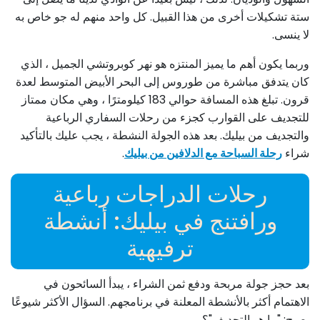
ستة تشكيلات أخرى من هذا القبيل. كل واحد منهم له جو خاص به
لا ينسى.
وربما يكون أهم ما يميز المنتزه هو نهر كوبروتشي الجميل ، الذي
كان يتدفق مباشرة من طوروس إلى البحر الأبيض المتوسط ​​لعدة
قرون. تبلغ هذه المسافة حوالي 183 كيلومترًا ، وهي مكان ممتاز
للتجديف على القوارب كجزء من رحلات السفاري الرباعية
والتجديف من بيليك. بعد هذه الجولة النشطة ، يجب عليك بالتأكيد
شراء
رحلة السباحة مع الدلافين من بيليك
.
رحلات الدراجات رباعية
ورافتنج في بيليك: أنشطة
ترفيهية
بعد حجز جولة مربحة ودفع ثمن الشراء ، يبدأ السائحون في
الاهتمام أكثر بالأنشطة المعلنة في برنامجهم. السؤال الأكثر شيوعًا
يصبح: "ما هو التجديف"؟