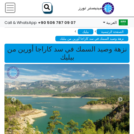
مينيستر تورز
+90 506 787 09 07
العربية
Call & WhatsApp
>
>
الصفحة الرئيسية
بيليك
نزهة وصيد السمك في سد كاراجا أورين من بيليك
نزهة وصيد السمك في سد كاراجا أورين من
بيليك