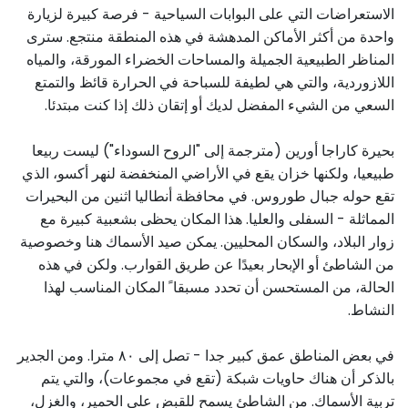
الاستعراضات التي على البوابات السياحية - فرصة كبيرة لزيارة
واحدة من أكثر الأماكن المدهشة في هذه المنطقة منتجع. سترى
المناظر الطبيعية الجميلة والمساحات الخضراء المورقة، والمياه
اللازوردية، والتي هي لطيفة للسباحة في الحرارة قائظ والتمتع
السعي من الشيء المفضل لديك أو إتقان ذلك إذا كنت مبتدئا.
بحيرة كاراجا أورين (مترجمة إلى "الروح السوداء") ليست ربيعا
طبيعيا، ولكنها خزان يقع في الأراضي المنخفضة لنهر أكسو، الذي
تقع حوله جبال طوروس. في محافظة أنطاليا اثنين من البحيرات
المماثلة - السفلى والعليا. هذا المكان يحظى بشعبية كبيرة مع
زوار البلاد، والسكان المحليين. يمكن صيد الأسماك هنا وخصوصية
من الشاطئ أو الإبحار بعيدًا عن طريق القوارب. ولكن في هذه
الحالة، من المستحسن أن تحدد مسبقا ً المكان المناسب لهذا
النشاط.
في بعض المناطق عمق كبير جدا - تصل إلى ٨٠ مترا. ومن الجدير
بالذكر أن هناك حاويات شبكة (تقع في مجموعات)، والتي يتم
تربية الأسماك. من الشاطئ يسمح للقبض على الحمير، والغزل،