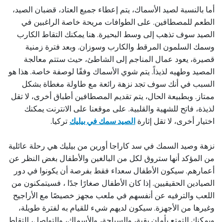
أما بالنسبة لصيد الأسماك، يتم إعطاء جميع العتاد، قضبان الصيد،
الطعم للمصطافين. على الطوافات مريحة خاصة الراغبين في
الصيد سوف تذهب إلى وسط البحيرة. هنا يمكنك التقاط الكارب
وسمك السلمون المرقط والكارب وسوزان. وبعد فترة زمنية
قصيرة، يعود عمال المناجم إلى الشاطئ، حيث ستتم معالجة
المصيد وطهيه لذيذاً. يتم شوي الأسماك وفقًا لوصفة خاصة. هذا هو
السبب في أنك سوف تجد نزهة رائعة مع طاولة مغطاة بشكل
ممتاز. وبطبيعة الحال، يتم تقديم المصطافين أطباق أخرى، لا تقل
لذيذة، فاتح للشهية والقلبية. على موقعنا على الانترنت يمكنك
اختيار أخرى، لا تقل إثارة
الصيد سمك في بيليك
تركيا.
نزهة وصيد السمك في سد كاراجا أورين من بيليك هي رحلة عائلية
من المؤكد أنها ستروق لكل من البالغين والأطفال بغض النظر عن
أعمارهم. سيكون الأطفال سعداء فقط بفرصة أن يكونوا في دور
الصيادين الحقيقيين. إذا كان الأطفال صغارًا جدًا ، فسيتمكنون من
اللعب والترفيه عن أنفسهم في ملعب مجهز خصيصًا مع الأراجيح
وغيرها من الأجهزة. سيكون لديهم شيء للقيام به لفترة طويلة،
ويمكنك التمتع بأمان بقية، والسباحة، والأسماك، والتواصل، التقاط