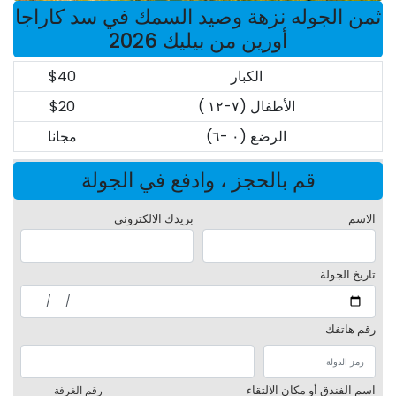
ثمن الجوله نزهة وصيد السمك في سد كاراجا
أورين من بيليك 2026
الكبار
$40
الأطفال (٧-١٢ )
$20
الرضع (٠ -٦)
مجانا
قم بالحجز ، وادفع في الجولة
الاسم
بريدك الالكتروني
تاريخ الجولة
رقم هاتفك
اسم الفندق أو مكان الالتقاء
رقم الغرفة