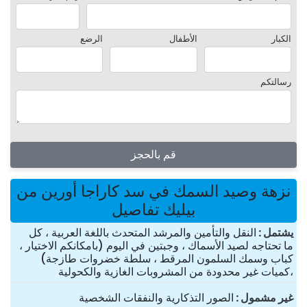
الكبار
الأطفال
الرضع
رسالتكم
قم بالحجز
نزهة وصيد السمك في سد كاراجا أورين من
بيليك تفاصيل
یشتمل
النقل والتأمين والمرشد المتحدث باللغة العربية ، كل
ما تحتاجه لصيد الأسماك ، وجبتين في اليوم (بامكانكم الاختيار ،
كباب وسمك السلمون المرقط ، سلطة خضروات طازجة)
،كميات غير محدودة من المشروبات الغازية والكحولية
غير مشمول
الصور التذكارية والنفقات الشخصية