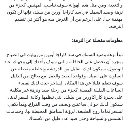
والتغذية. ومن مثل هذه الهواية سوف تناسب المهنيين. كجزء من
نزهة وصيد السمك في سد كاراجا أورين من بيليك، فإنها لن تكون
مهتمة جدا، على الرغم من أن الغرض منه هو أكثر في تنظيم
الترفيه.
معلومات مفصلة عن النزهة:
تبدأ نزهة وصيد السمك في سد كاراجا أورين من بيليك في الصباح،
بمجرد أن تحصل على الحافلة، والتي سوف يأخذك إلى وجهتك. عند
الوصول، سيكون لديك القليل من الدردشة وإحاطة مفصلة عن
السلوك على المياه، وقواعد الصيد والعمل مع يعالج. من الدليل
سوف تتعلم قليلا عن هذا المكان الساحر حيث لديك لقضاء
الساعات القليلة المقبلة. كجزء من رحلة صيد ونزهة غير مكلفة
على بحيرة كاراكاورين من بيليك، التي تنظمها وكالة السفر لدينا،
سيكون لديك حوالي ساعتين ونصف من وقت الفراغ. وهذا يكفي
ليشعر تماما روح الطبيعة، لرؤية المناطق المحيطة بها، وحمامات
الشمس والسباحة وحتى صيد عدد قليل من الأسماك.