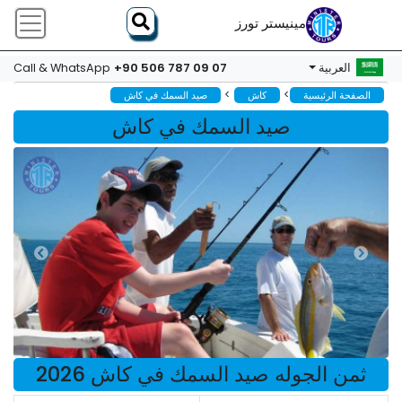
مينيستر تورز
+90 506 787 09 07
العربية
Call & WhatsApp
>
>
الصفحة الرئيسية
كاش
صيد السمك في كاش
صيد السمك في كاش
ثمن الجوله صيد السمك في كاش 2026