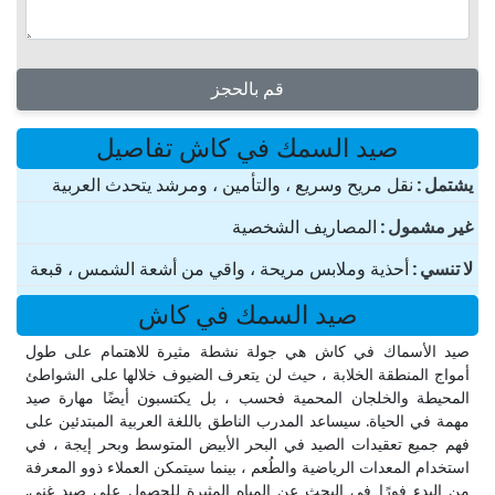
قم بالحجز
صيد السمك في كاش تفاصيل
یشتمل
نقل مريح وسريع ، والتأمين ، ومرشد يتحدث العربية
غير مشمول
المصاريف الشخصية
لا تنسي
أحذية وملابس مريحة ، واقي من أشعة الشمس ، قبعة
صيد السمك في كاش
صيد الأسماك في كاش هي جولة نشطة مثيرة للاهتمام على طول
أمواج المنطقة الخلابة ، حيث لن يتعرف الضيوف خلالها على الشواطئ
المحيطة والخلجان المحمية فحسب ، بل يكتسبون أيضًا مهارة صيد
مهمة في الحياة. سيساعد المدرب الناطق باللغة العربية المبتدئين على
فهم جميع تعقيدات الصيد في البحر الأبيض المتوسط ​​وبحر إيجة ، في
استخدام المعدات الرياضية والطُعم ، بينما سيتمكن العملاء ذوو المعرفة
من البدء فورًا في البحث عن المياه المثيرة للحصول على صيد غني.