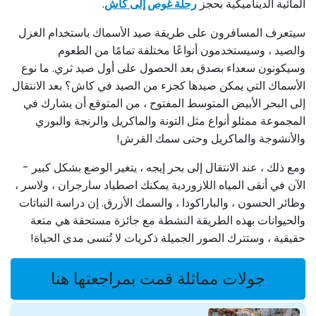
المائية الديناميكية بحجز
رحلة غوص إلى كاش
.
سيتعرف المسافرون على طريقة صيد الأسماك باستخدام الغزل
والصيد ، وسيستخدمون أنواعًا مختلفة تمامًا من الطعوم
وسيكونون سعداء بصدق بعد الحصول على أول صيد ثري. ما نوع
الأسماك التي يمكن صيدها كجزء من الصيد في كاش؟ بعد الانتقال
إلى البحر الأبيض المتوسط ​​المفتوح ، من المتوقع أن يشارك في
المجموعة ممثلو أنواع مثل التونة والماكريل والرنجة والبوري
والأنشوجة والماكريل وحتى سمك القرش!
ومع ذلك ، عند الانتقال إلى بحر إيجه ، يتغير الوضع بشكل كبير -
الآن في أنقى المياه اللازوردية يمكنك اصطياد سارجران ، ولاسر ،
وطائر الحسون ، والباراكودا ، والسمك الأزرق. إن دراسة النباتات
والحيوانات بهذه الطريقة النشطة مع جائزة مستحقة هي متعة
حقيقية ، وستترك الصور الجميلة ذكريات لا تُنسى مدى الحياة!
جولات مماثلة قمت بمراجعتها هنا