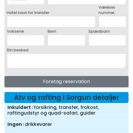
Værelses
Hotel navn for transfer
nummer;
Voksene
Børn
Spædbarn
Din besked
Foretag reservation
Atv og rafting i Sorgun detaljer
Inkuldert
forsikring, transfer, frokost,
raftingudstyr og quad-safari, guider
Ingen
drikkevarer