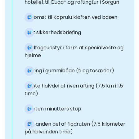
hotellet til Quad- og raftingtur i Sorgun
Ankomst til Koprulu kløften ved basen
Kort sikkerhedsbriefing
Modtageudstyr i form af specialveste og
hjelme
Rafting i gummibåde (ti og tosæder)
Første halvdel af riverrafting (7,5 km i 1,5
time)
Femten minutters stop
Den anden del af flodruten (7,5 kilometer
på halvanden time)