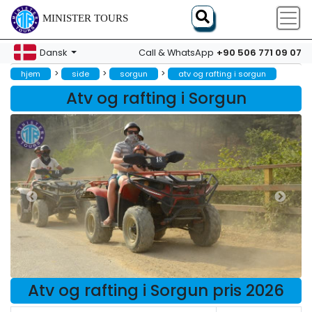
MINISTER TOURS
+90 506 771 09 07
Dansk
Call & WhatsApp
>
>
>
hjem
side
sorgun
atv og rafting i sorgun
Atv og rafting i Sorgun
Atv og rafting i Sorgun pris 2026