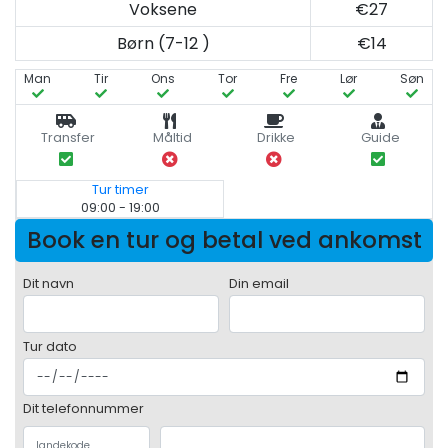
Voksene
€27
Børn (7-12 )
€14
Man
Tir
Ons
Tor
Fre
Lør
Søn
Transfer
Måltid
Drikke
Guide
Tur timer
09:00 - 19:00
Book en tur og betal ved ankomst
Dit navn
Din email
Tur dato
Dit telefonnummer