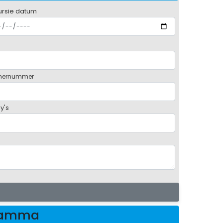
ursie datum
mernummer
y's
gramma