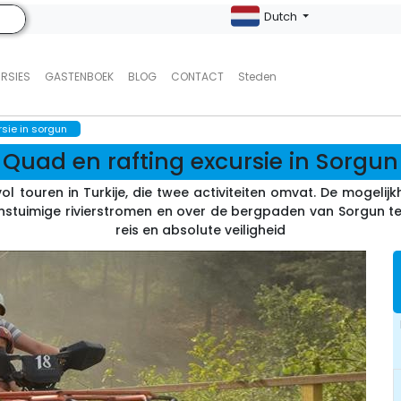
Dutch
URSIES
GASTENBOEK
BLOG
CONTACT
Steden
rsie in sorgun
Quad en rafting excursie in Sorgun
ol touren in Turkije, die twee activiteiten omvat. De mogel
stuimige rivierstromen en over de bergpaden van Sorgun te r
reis en absolute veiligheid