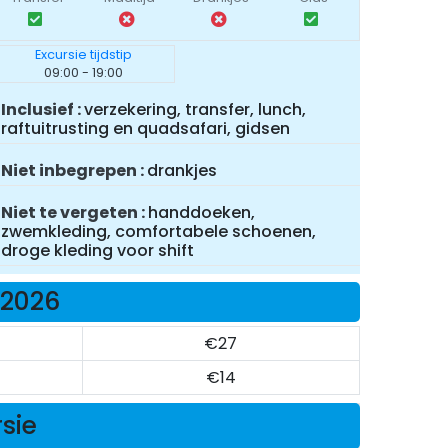
Excursie tijdstip
09:00 - 19:00
Inclusief
verzekering, transfer, lunch,
raftuitrusting en quadsafari, gidsen
Niet inbegrepen
drankjes
Niet te vergeten
handdoeken,
zwemkleding, comfortabele schoenen,
droge kleding voor shift
 2026
€27
€14
rsie