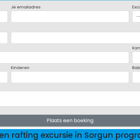
Je emailadres
Exc
Ka
Kinderen
Bab
Plaats een boeking
en rafting excursie in Sorgun pro