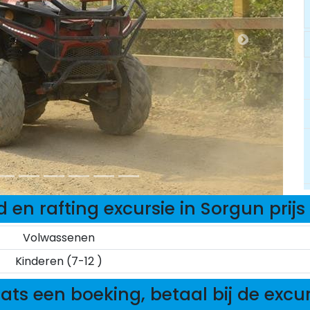
 en rafting excursie in Sorgun prijs
Volwassenen
Kinderen (7-12 )
ats een boeking, betaal bij de excu