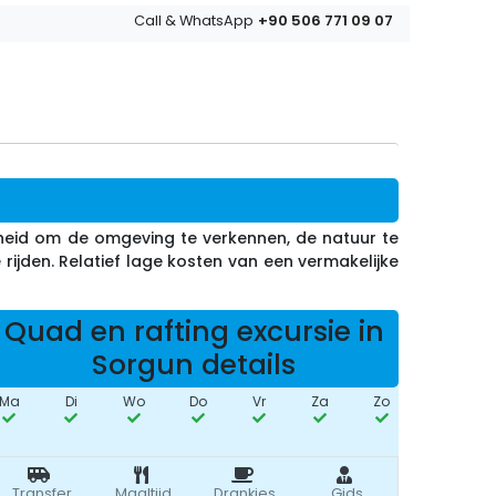
+90 506 771 09 07
Call & WhatsApp
ijkheid om de omgeving te verkennen, de natuur te
ijden. Relatief lage kosten van een vermakelijke
Quad en rafting excursie in
Sorgun details
Ma
Di
Wo
Do
Vr
Za
Zo
Transfer
Maaltijd
Drankjes
Gids