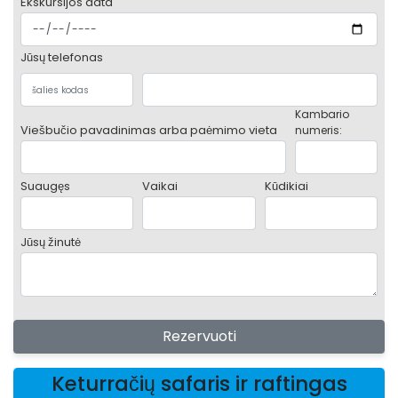
Ekskursijos data
Jūsų telefonas
Kambario
Viešbučio pavadinimas arba paėmimo vieta
numeris:
Suaugęs
Vaikai
Kūdikiai
Jūsų žinutė
Rezervuoti
Keturračių safaris ir raftingas