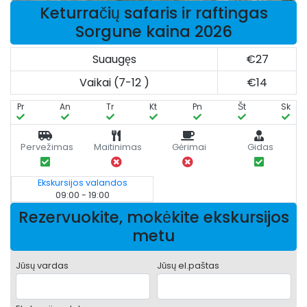
Keturračių safaris ir raftingas
Sorgune kaina 2026
Suaugęs
€27
Vaikai (7-12 )
€14
Pr
An
Tr
Kt
Pn
Št
Sk
Pervežimas
Maitinimas
Gėrimai
Gidas
Ekskursijos valandos
09:00 - 19:00
Rezervuokite, mokėkite ekskursijos
metu
Jūsų vardas
Jūsų el.paštas