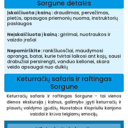
Sorgune detalės
Įskaičiuota į kainą
draudimas, pervežimas,
pietūs, apsaugos priemonių nuoma, instruktorių
paslaugos
Neįskaičiuota į kainą
gėrimai, nuotraukos ir
vaizdo įrašai
Nepamirškite
rankšluosčiai, maudymosi
apranga, batai, kurie tvirtai laikosi ant kojų, sausi
drabužiai persirengti, vanduo kelionei, skara
veido apsaugai nuo dulkių
Keturračių safaris ir raftingas
Sorgune
Keturračių safaris ir raftingas Sorgune - tai vienos
dienos ekskursija į kalnus, galimybė įgyti keturračių ir
plaustų valdymo įgūdžių. Nuostabūs Kiopriuliu kanjono
vaizdai ir krūva teigiamų emocijų.