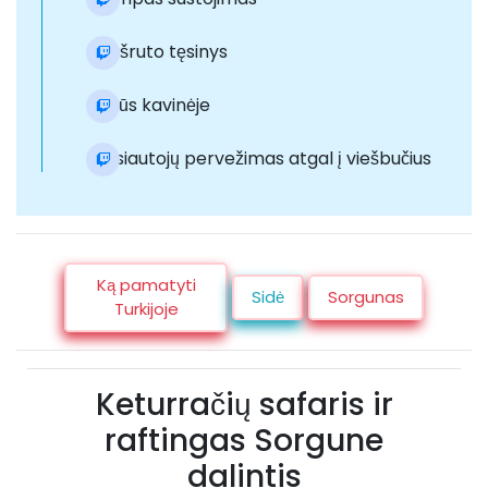
Maršruto tęsinys
Pietūs kavinėje
Poilsiautojų pervežimas atgal į viešbučius
Ką pamatyti
Sidė
Sorgunas
Turkijoje
Keturračių safaris ir
raftingas Sorgune
dalintis