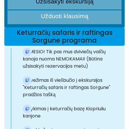
Užsisakyti ekskursiją
Užduoti klausimą
Keturračių safaris ir raftingas
Sorgune programa
DĖMESIO! Tik pas mus dviviečių valčių
kanoja nuoma NEMOKAMAI! (Būtina
užsisakyti rezervacijos metu)
Pervežimas iš viešbučio į ekskursijos
"Keturračių safaris ir raftingas Sorgune"
pradžios tašką
Atvykimas į keturračių bazę Kiopriuliu
kanjone