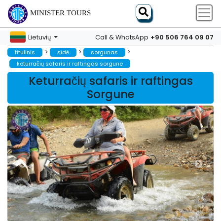
MINISTER TOURS
+90 506 764 09 07
Lietuvių
Call & WhatsApp
>
>
>
titulinis
sidė
sorgunas
keturračių safaris ir raftingas sorgune
Keturračių safaris ir raftingas
Sorgune