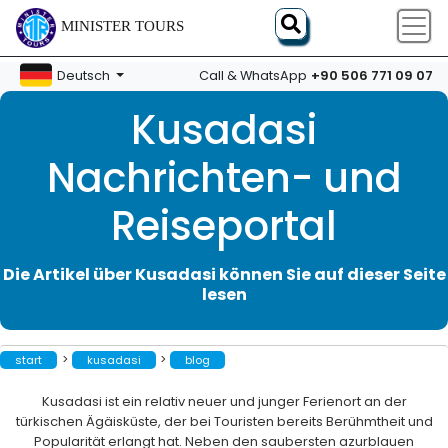
MINISTER TOURS
+90 506 771 09 07
Deutsch
Call & WhatsApp
Kusadasi
Nachrichten- und
Reiseportal
Die Artikel über Kusadasi können Sie auf dieser Seite
lesen
>
>
start
kusadasi
blog
Kusadasi ist ein relativ neuer und junger Ferienort an der
türkischen Ägäisküste, der bei Touristen bereits Berühmtheit und
Popularität erlangt hat. Neben den saubersten azurblauen