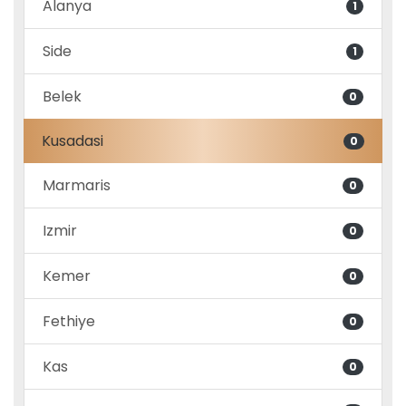
Alanya
1
Side
1
Belek
0
Kusadasi
0
Marmaris
0
Izmir
0
Kemer
0
Fethiye
0
Kas
0