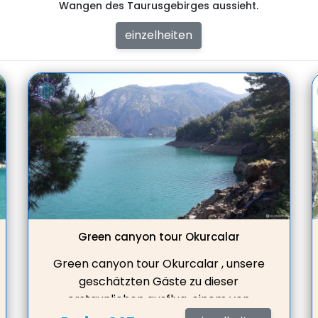
Wangen des Taurusgebirges aussieht.
einzelheiten
Green canyon tour Okurcalar
Green canyon tour Okurcalar , unsere
geschätzten Gäste zu dieser
erstaunlichen ausflug, einem von
Menschenhand geschaffenen, von der