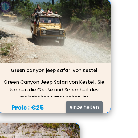
Green canyon jeep safari von Kestel
Green Canyon Jeep Safari von Kestel , Sie
können die Größe und Schönheit des
malerischen Ortes sehen, im
Süßwassersee schwimmen, Mittagessen
Preis :
€25
einzelheiten
in einem schönen Restaurant mit toller
Aussicht auf den See servieren.