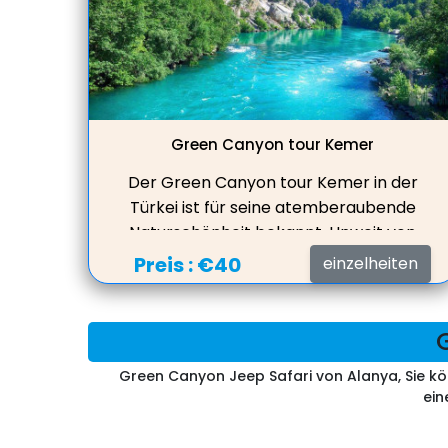
Green Canyon tour Kemer
Der Green Canyon tour Kemer in der
Türkei ist für seine atemberaubende
Naturschönheit bekannt. Unweit von
Antalya gelegen, zwischen Bergen und
Preis :
€40
einzelheiten
Wäldern, regt die Schlucht mit ihren
gewundenen grünen Wänden die
Fantasie an. Um von Kemer aus zum
Grand Canyon zu gelangen, können Sie
Green Canyon Jeep Safari von Alanya, Sie k
einen Ausflug nutzen, der von örtlichen
ein
Reisebüros wie Minister Tours organisiert
wird. Der Preis einer solchen Tour ist