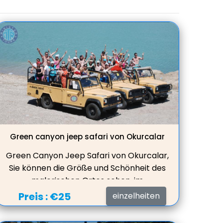
Green canyon jeep safari von Okurcalar
Green Canyon Jeep Safari von Okurcalar,
Sie können die Größe und Schönheit des
malerischen Ortes sehen, im
Süßwassersee schwimmen, Mittagessen
Preis :
€25
einzelheiten
in einem schönen Restaurant mit toller
Aussicht auf den See servieren.