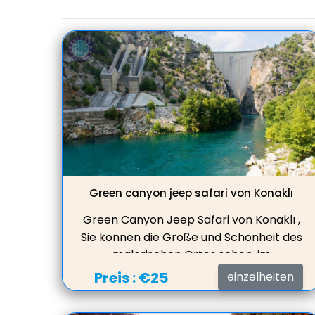
Green canyon jeep safari von Konaklı
Green Canyon Jeep Safari von Konaklı ,
Sie können die Größe und Schönheit des
malerischen Ortes sehen, im
Süßwassersee schwimmen, Mittagessen
Preis :
€25
einzelheiten
in einem schönen Restaurant mit toller
Aussicht auf den See servieren.