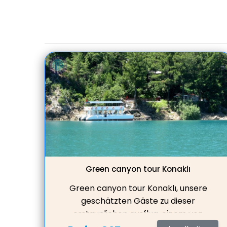
Green canyon tour Konaklı
Green canyon tour Konaklı, unsere
geschätzten Gäste zu dieser
erstaunlichen ausflug, einem von
Menschenhand geschaffenen, von der