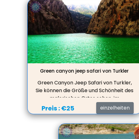
Green canyon jeep safari von Turkler
Green Canyon Jeep Safari von Turkler,
Sie können die Größe und Schönheit des
malerischen Ortes sehen, im
Süßwassersee schwimmen, Mittagessen
Preis :
€25
einzelheiten
in einem schönen Restaurant mit toller
Aussicht auf den See servieren.