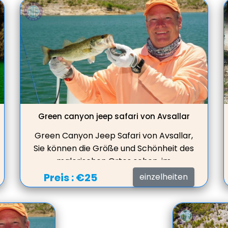
See servieren.
Green canyon jeep safari von Avsallar
Green Canyon Jeep Safari von Avsallar,
Sie können die Größe und Schönheit des
malerischen Ortes sehen, im
Süßwassersee schwimmen, Mittagessen
Preis :
€25
einzelheiten
in einem schönen Restaurant mit toller
Aussicht auf den See servieren.