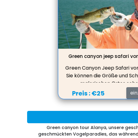
Green canyon jeep safari vo
Green Canyon Jeep Safari vo
Sie können die Größe und Sch
malerischen Ortes sehe
Süßwassersee schwimmen, M
Preis :
€25
ein
in einem schönen Restaurant 
Aussicht auf den See serv
Green canyon tour Alanya, unsere gesch
geschmückten Vogelparadies, das während 