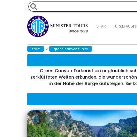
MINISTER TOURS
START
TÜRKEI AUSF
since 1999
>
start
green canyon türkei
Green Canyon Türkei ist ein unglaublich sc
zerklüfteten Weiten erkunden, die wunderschö
in der Nähe der Berge aufsteigen. Sie