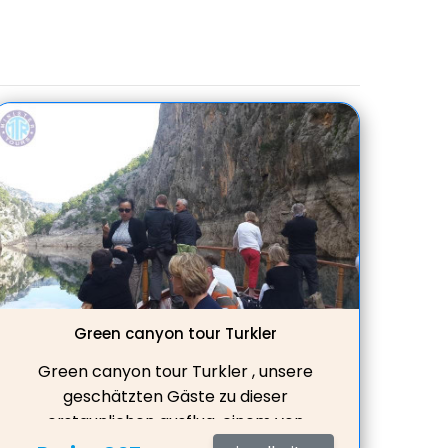
Green canyon tour Turkler
Green canyon tour Turkler , unsere
geschätzten Gäste zu dieser
erstaunlichen ausflug, einem von
Menschenhand geschaffenen, von der