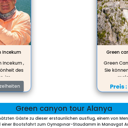
n Incekum
Green can
n Incekum ,
Green Cany
önheit des
Sie könne
n, im
male
ittagessen
Süßwasser
Preis 
zelheiten
mit toller
in einem 
ieren.
Aussi
Green canyon tour Alanya
ätzten Gäste zu dieser erstaunlichen ausflug, einem von M
einer Bootsfahrt zum Oymapınar-Staudamm in Manavgat Anta