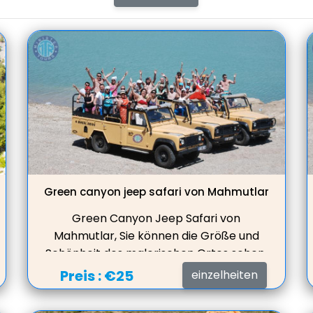
Green canyon jeep safari von Mahmutlar
Green Canyon Jeep Safari von
Mahmutlar, Sie können die Größe und
Schönheit des malerischen Ortes sehen,
im Süßwassersee schwimmen,
Preis :
€25
einzelheiten
Mittagessen in einem schönen
Restaurant mit toller Aussicht auf den