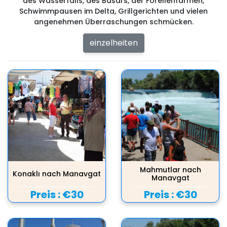
des Wasserfalls, des Basars, der Forellenfarmen,
Schwimmpausen im Delta, Grillgerichten und vielen
angenehmen Überraschungen schmücken.
einzelheiten
Mahmutlar nach
Konaklı nach Manavgat
Manavgat
Preis :
€30
Preis :
€30