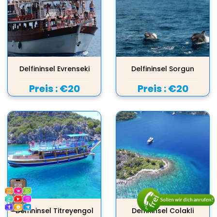
Delfininsel Evrenseki
Delfininsel Sorgun
Preis :
€20
Preis :
€20
Delfininsel Titreyengol
Delfininsel Colakli