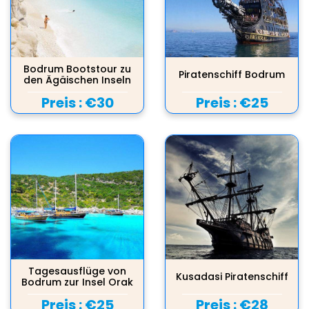
Bodrum Bootstour zu
Piratenschiff Bodrum
den Ägäischen Inseln
Preis :
€30
Preis :
€25
Tagesausflüge von
Kusadasi Piratenschiff
Bodrum zur Insel Orak
Preis :
€25
Preis :
€28