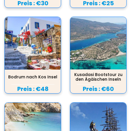
Preis :
€30
Preis :
€25
Kusadasi Bootstour zu
Bodrum nach Kos Insel
den Ägäischen Inseln
Preis :
€48
Preis :
€60