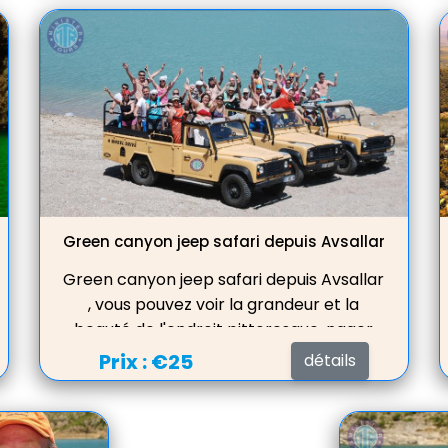
une vue magnifique sur le lac.
Green canyon jeep safari depuis Avsallar
Green canyon jeep safari depuis Avsallar
, vous pouvez voir la grandeur et la
beauté de l'endroit pittoresque, nager
dans le lac d'eau douce, servir le déjeuner
Prix :
€25
détails
dans un beau restaurant avec une vue
magnifique sur le lac.