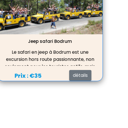
Jeep safari Bodrum
Le safari en jeep à Bodrum est une
excursion hors route passionnante, non
seulement pour les touristes actifs, mais
aussi pour les familles avec enfants. Les
Prix :
€35
détails
guerres de l'eau, les programmes de
divertissement, les lieux pittoresques
rendront le voyage intéressant et
instructif.