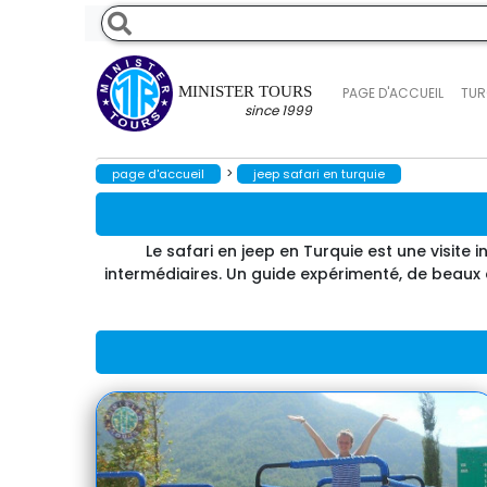
MINISTER TOURS
PAGE D'ACCUEIL
TUR
since 1999
>
page d'accueil
jeep safari en turquie
Le safari en jeep en Turquie est une visit
intermédiaires. Un guide expérimenté, de beaux e