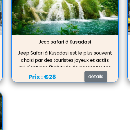
Jeep safari à Kusadasi
Jeep Safari à Kusadasi est le plus souvent
choisi par des touristes joyeux et actifs
qui n'ont pas l'habitude de passer toutes
leurs vacances sur la plage près de
Prix :
€28
détails
l'hôtel.