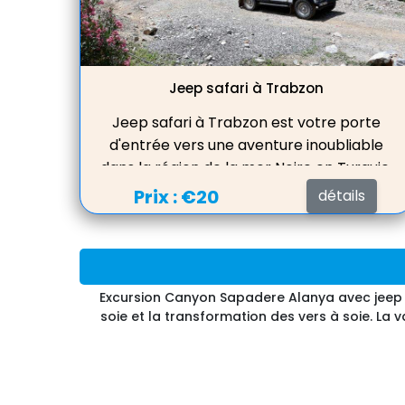
nombreuses
Jeep safari à Trabzon
Jeep safari à Trabzon est votre porte
d'entrée vers une aventure inoubliable
dans la région de la mer Noire en Turquie.
Embarquez pour un Trabzon Safari Tour
Prix :
€20
détails
et vivez le frisson de l'exploration hors
route à travers les magnifiques
montagnes de Trabzon. Notre Safari Off
Road à Trabzon vous emmène au cœur
Excursion Canyon Sapadere Alanya avec jeep et
de la nature, tandis que le Jeep Safari
soie et la transformation des vers à soie. La
dans la région de la mer Noire met en
valeur la divers