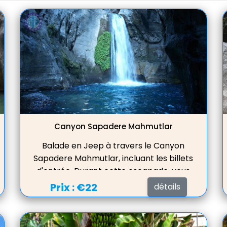
Canyon Sapadere Mahmutlar
Balade en Jeep à travers le Canyon
Sapadere Mahmutlar, incluant les billets
d'entrée. Durant cette escapade, vous
aurez l'opportunité d'admirer les
Prix :
€22
détails
cascades majestueuses, d'explorer la
mystérieuse grotte des êtres mythiques
(Cüceler), de activité l'atelier de soie et