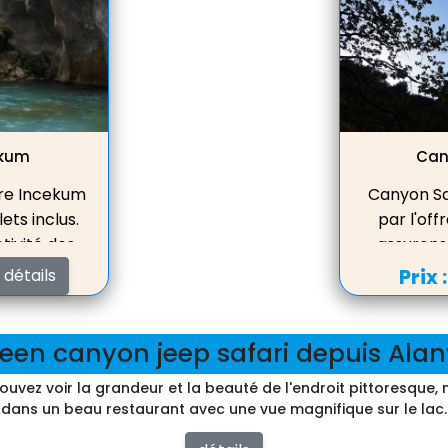
Capturez un moment inoubliable en
prenant une photo à la
ekum
Can
ere Incekum
Canyon Sa
lets inclus.
par l'off
ivité des
assuron
tits êtres
sécuri
Prix 
détails
oie et du
cascades
des vers à
 750 mètres
een canyon jeep safari depuis Ala
sissante.
uvez voir la grandeur et la beauté de l'endroit pittoresque, n
prenant une
dans un beau restaurant avec une vue magnifique sur le lac.
du canyon.