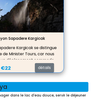
moment inoubliable en prenant une
photo à la cascade située à la
yon Sapadere Kargicak
padere Kargicak se distingue
re de Minister Tours, car nous
s un déplacement commode,
sé et divertissant jusqu'aux
:
€22
détails
 grâce à nos véhicules tout-
terrain spéciaux.
nya
ager dans le lac d'eau douce, servir le déjeuner