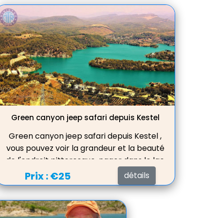
une vue magnifique sur le lac.
Green canyon jeep safari depuis Kestel
Green canyon jeep safari depuis Kestel ,
vous pouvez voir la grandeur et la beauté
de l'endroit pittoresque, nager dans le lac
d'eau douce, servir le déjeuner dans un
Prix :
€25
détails
beau restaurant avec une vue
magnifique sur le lac.