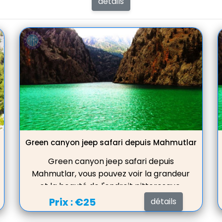
détails
Green canyon jeep safari depuis Mahmutlar
Green canyon jeep safari depuis
Mahmutlar, vous pouvez voir la grandeur
et la beauté de l'endroit pittoresque,
nager dans le lac d'eau douce, servir le
Prix :
€25
détails
déjeuner dans un beau restaurant avec