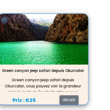
Green canyon jeep safari depuis Okurcalar
Green canyon jeep safari depuis
Okurcalar, vous pouvez voir la grandeur
et la beauté de l'endroit pittoresque,
nager dans le lac d'eau douce, servir le
Prix :
€25
détails
déjeuner dans un beau restaurant avec