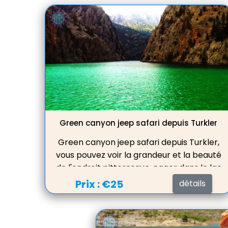
un déjeuner dans un charmant
restaurant offrant une vue splendide sur
le lac.
Green canyon jeep safari depuis Turkler
Green canyon jeep safari depuis Turkler,
vous pouvez voir la grandeur et la beauté
de l'endroit pittoresque, nager dans le lac
d'eau douce, servir le déjeuner dans un
Prix :
€25
détails
beau restaurant avec une vue
magnifique sur le lac.