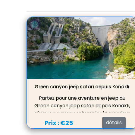
Green canyon jeep safari depuis Konaklı
Partez pour une aventure en jeep au
Green canyon jeep safari depuis Konaklı,
où vous pourrez contempler la grandeur
et la beauté de ce lieu pittoresque, vous
Prix :
€25
détails
baigner dans le lac d'eau douce, déguster