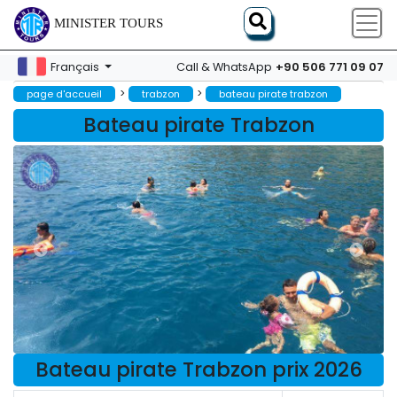
MINISTER TOURS
+90 506 771 09 07
Français
Call & WhatsApp
>
>
page d'accueil
trabzon
bateau pirate trabzon
Bateau pirate Trabzon
Bateau pirate Trabzon prix 2026