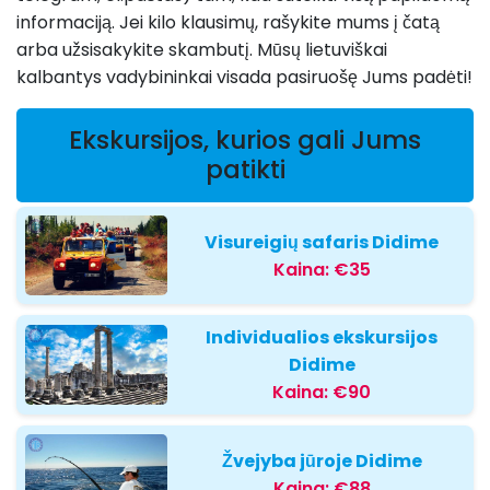
informaciją. Jei kilo klausimų, rašykite mums į čatą
arba užsisakykite skambutį. Mūsų lietuviškai
kalbantys vadybininkai visada pasiruošę Jums padėti!
Ekskursijos, kurios gali Jums
patikti
Visureigių safaris Didime
Kaina:
€35
Individualios ekskursijos
Didime
Kaina:
€90
Žvejyba jūroje Didime
Kaina:
€88