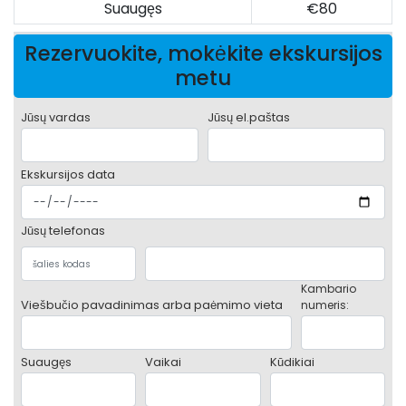
Suaugęs
€80
Rezervuokite, mokėkite ekskursijos
metu
Jūsų vardas
Jūsų el.paštas
Ekskursijos data
Jūsų telefonas
Kambario
Viešbučio pavadinimas arba paėmimo vieta
numeris:
Suaugęs
Vaikai
Kūdikiai