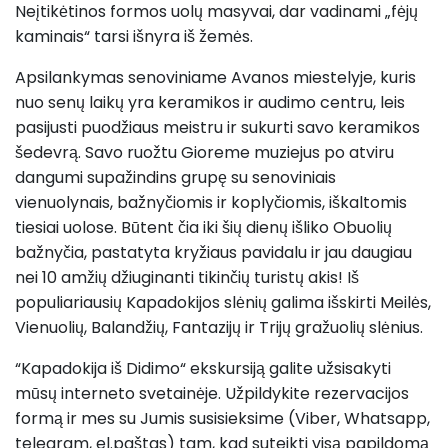
Neįtikėtinos formos uolų masyvai, dar vadinami „fėjų
kaminais“ tarsi išnyra iš žemės.
Apsilankymas senoviniame Avanos miestelyje, kuris
nuo senų laikų yra keramikos ir audimo centru, leis
pasijusti puodžiaus meistru ir sukurti savo keramikos
šedevrą. Savo ruožtu Gioreme muziejus po atviru
dangumi supažindins grupę su senoviniais
vienuolynais, bažnyčiomis ir koplyčiomis, iškaltomis
tiesiai uolose. Būtent čia iki šių dienų išliko Obuolių
bažnyčia, pastatyta kryžiaus pavidalu ir jau daugiau
nei 10 amžių džiuginanti tikinčių turistų akis! Iš
populiariausių Kapadokijos slėnių galima išskirti Meilės,
Vienuolių, Balandžių, Fantazijų ir Trijų gražuolių slėnius.
“Kapadokija iš Didimo“ ekskursiją galite užsisakyti
mūsų interneto svetainėje. Užpildykite rezervacijos
formą ir mes su Jumis susisieksime (Viber, Whatsapp,
telegram, el.paštas) tam, kad suteikti visą papildomą