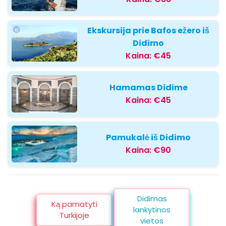
Ekskursija prie Bafos ežero iš
Didimo
Kaina:
€45
Hamamas Didime
Kaina:
€45
Pamukalė iš Didimo
Kaina:
€90
Didimas
Ką pamatyti
lankytinos
Turkijoje
vietos