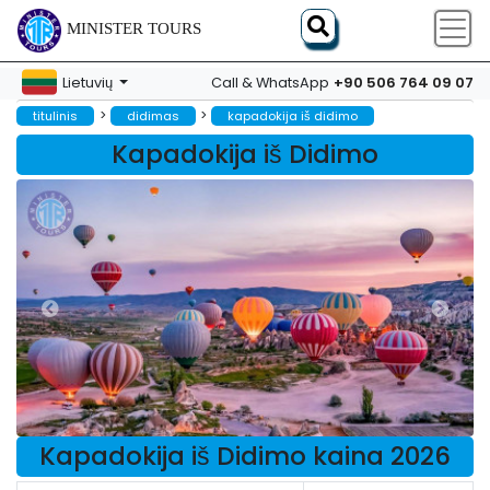
MINISTER TOURS
+90 506 764 09 07
Lietuvių
Call & WhatsApp
>
>
titulinis
didimas
kapadokija iš didimo
Kapadokija iš Didimo
Kapadokija iš Didimo kaina 2026