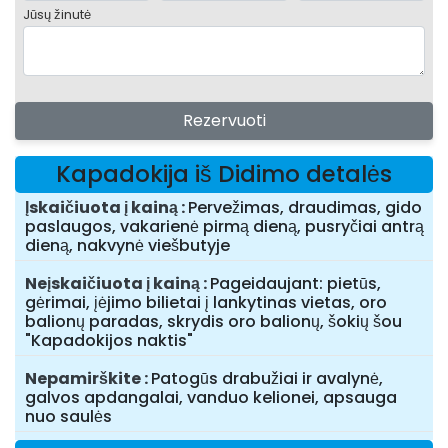
Jūsų žinutė
Rezervuoti
Kapadokija iš Didimo detalės
Įskaičiuota į kainą
Pervežimas, draudimas, gido
paslaugos, vakarienė pirmą dieną, pusryčiai antrą
dieną, nakvynė viešbutyje
Neįskaičiuota į kainą
Pageidaujant: pietūs,
gėrimai, įėjimo bilietai į lankytinas vietas, oro
balionų paradas, skrydis oro balionų, šokių šou
"Kapadokijos naktis"
Nepamirškite
Patogūs drabužiai ir avalynė,
galvos apdangalai, vanduo kelionei, apsauga
nuo saulės