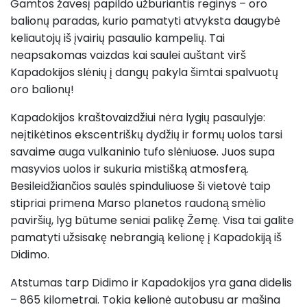
Gamtos žavesį papildo užburiantis reginys – oro
balionų paradas, kurio pamatyti atvyksta daugybė
keliautojų iš įvairių pasaulio kampelių. Tai
neapsakomas vaizdas kai saulei auštant virš
Kapadokijos slėnių į dangų pakyla šimtai spalvuotų
oro balionų!
Kapadokijos kraštovaizdžiui nėra lygių pasaulyje:
neįtikėtinos ekscentriškų dydžių ir formų uolos tarsi
savaime auga vulkaninio tufo slėniuose. Juos supa
masyvios uolos ir sukuria mistišką atmosferą.
Besileidžiančios saulės spinduliuose ši vietovė taip
stipriai primena Marso planetos raudoną smėlio
paviršių, lyg būtume seniai palikę Žemę. Visa tai galite
pamatyti užsisakę nebrangią kelionę į Kapadokiją iš
Didimo.
Atstumas tarp Didimo ir Kapadokijos yra gana didelis
– 865 kilometrai. Tokia kelionė autobusu ar mašina