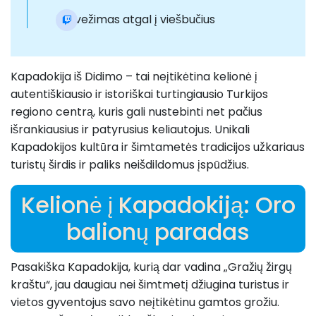
Pervežimas atgal į viešbučius
Kapadokija iš Didimo – tai neįtikėtina kelionė į
autentiškiausio ir istoriškai turtingiausio Turkijos
regiono centrą, kuris gali nustebinti net pačius
išrankiausius ir patyrusius keliautojus. Unikali
Kapadokijos kultūra ir šimtametės tradicijos užkariaus
turistų širdis ir paliks neišdildomus įspūdžius.
Kelionė į Kapadokiją: Oro
balionų paradas
Pasakiška Kapadokija, kurią dar vadina „Gražių žirgų
kraštu“, jau daugiau nei šimtmetį džiugina turistus ir
vietos gyventojus savo neįtikėtinu gamtos grožiu.