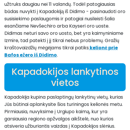
užtruks daugiau nei 11 valandų. Todėl patogiausias
būdas nuvykti į Kapadokiją iš Didimo - pasinaudoti oro
susisiekimo paslaugomis ir patogiai nusileisti šalia
esančiame Nevšechiro arba Kayseri oro uoste.
Didimas neturi savo oro uosto, bet yra kaimyniniame
Izmire, tad patekti į jį tikrai nebus problemų. Gražių
kraštovaizdžių mėgėjams tikrai patiks
kelionė prie
Bafos ežero iš Didimo
.
Kapadokijos lankytinos
vietos
Kapadokija kupina paslaptingų lankytinų vietų, kurias
Jūs būtinai aplankysite šios turiningos kelionės metu.
Pirmiausia, nuvyksime į Urgiupo kaimą, kur yra
garsiausia regiono apžvalgos aikštelė, nuo kurios
atsiveria užburiantis vaizdas į Kapadokijos slėnius.