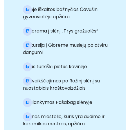
Uoloje iškaltos bažnyčios Čavušin
gyvenvietėje apžiūra
Panorama į slėnį „Trys gražuolės“
Ekskursija į Gioreme musiejų po atviru
dangumi
Sotūs turkiški pietūs kavinėje
Pasivaikščiojimas po Rožinį slėnį su
nuostabiais kraštovaizdžiais
Apsilankymas Pašabag slėnyje
Avanos miestelio, kuris yra audimo ir
keramikos centras, apžiūra