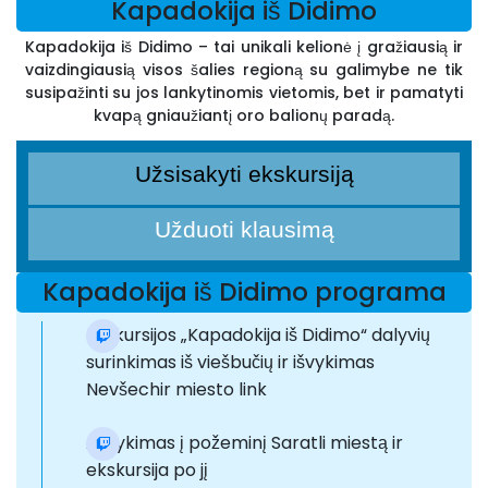
Kapadokija iš Didimo
Kapadokija iš Didimo – tai unikali kelionė į gražiausią ir
vaizdingiausią visos šalies regioną su galimybe ne tik
susipažinti su jos lankytinomis vietomis, bet ir pamatyti
kvapą gniaužiantį oro balionų paradą.
Užsisakyti ekskursiją
Užduoti klausimą
Kapadokija iš Didimo programa
Ekskursijos „Kapadokija iš Didimo“ dalyvių
surinkimas iš viešbučių ir išvykimas
Nevšechir miesto link
Atvykimas į požeminį Saratli miestą ir
ekskursija po jį