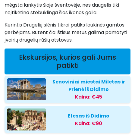
mėgsta lankytis šioje šventovėje, nes daugelis tiki
neįtikėtina stebuklinga šios ikonos galia.
Kerintis Drugelių slėnis tikrai patiks laukinės gamtos
gerbėjams. Būtent čia ištisus metus galima pamatyti
įvairių drugelių rūšių atstovus.
Ekskursijos, kurios gali Jums
patikti
Senoviniai miestai Miletas ir
Prienė iš Didimo
Kaina:
€45
Efesas iš Didimo
Kaina:
€90