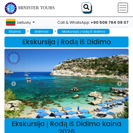
MINISTER TOURS
+90 506 764 09 07
Lietuvių
Call & WhatsApp
>
>
titulinis
didimas
ekskursija į rodą iš didimo
Ekskursija į Rodą iš Didimo
Ekskursija į Rodą iš Didimo kaina
2026