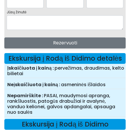
Jūsų žinutė
Rezervuoti
Ekskursija į Rodą iš Didimo detalės
Įskaičiuota į kainą
pervežimas, draudimas, kelto
bilietai
Neįskaičiuota į kainą
asmeninės išlaidos
Nepamirškite
PASAI, maudymosi apranga,
rankšluostis, patogūs drabužiai ir avalynė,
vanduo kelionei, galvos apdangalai, apsauga
nuo saulės
Ekskursija į Rodą iš Didimo