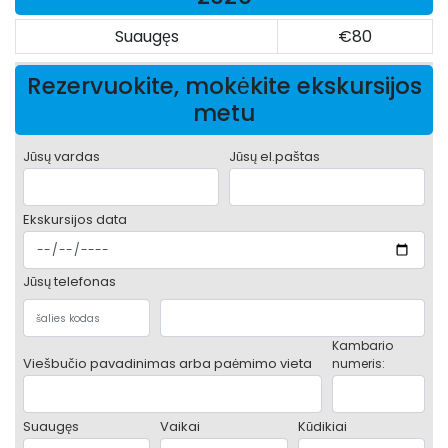
Suaugęs
€80
Rezervuokite, mokėkite ekskursijos
metu
Jūsų vardas
Jūsų el.paštas
Ekskursijos data
Jūsų telefonas
Kambario
Viešbučio pavadinimas arba paėmimo vieta
numeris:
Suaugęs
Vaikai
Kūdikiai