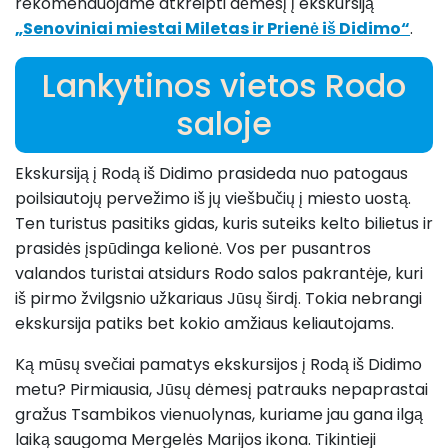
rekomenduojame atkreipti dėmesį į ekskursiją
„Senoviniai miestai Miletas ir Prienė iš Didimo“
.
Lankytinos vietos Rodo
saloje
Ekskursiją į Rodą iš Didimo prasideda nuo patogaus
poilsiautojų pervežimo iš jų viešbučių į miesto uostą.
Ten turistus pasitiks gidas, kuris suteiks kelto bilietus ir
prasidės įspūdinga kelionė. Vos per pusantros
valandos turistai atsidurs Rodo salos pakrantėje, kuri
iš pirmo žvilgsnio užkariaus Jūsų širdį. Tokia nebrangi
ekskursija patiks bet kokio amžiaus keliautojams.
Ką mūsų svečiai pamatys ekskursijos į Rodą iš Didimo
metu? Pirmiausia, Jūsų dėmesį patrauks nepaprastai
gražus Tsambikos vienuolynas, kuriame jau gana ilgą
laiką saugoma Mergelės Marijos ikona. Tikintieji