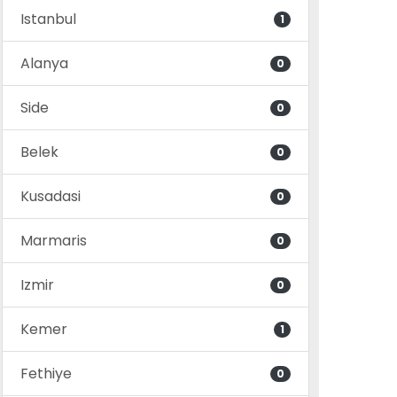
Istanbul
1
Alanya
0
Side
0
Belek
0
Kusadasi
0
Marmaris
0
Izmir
0
Kemer
1
Fethiye
0