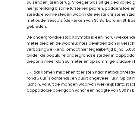
duizenden jaren terug. Vroeger was dit gebied volledi
hier jarenlang bizarre tufstenen pilaren, paddenstoele
steeds enorme steden waarin de eerste christenen zich
met oude fresco's (de kerken van St. Barbara en St. Bas
gebieden.
De ondergrondse stad Kaymakli is een indrukwekkende 
meter diep en de woonruimtes bevinden zich in verschi
verbazingwekkend, omdat hier tegelijkertijd bijna 15.0
Onder de populaire ondergrondse steden in Cappadocië
diepte is meer dan 50 meter en op sommige plaatsen 
Elk jaar komen miljoenen toeristen naar het ballonfes
rond 5 uur 's ochtends, en duurt ongeveer 1 uur. Op d
lucht in, vanuit de manden waarvan werkelijk fantasti
Cappadocië opengaan vanaf een hoogte van 500 m b