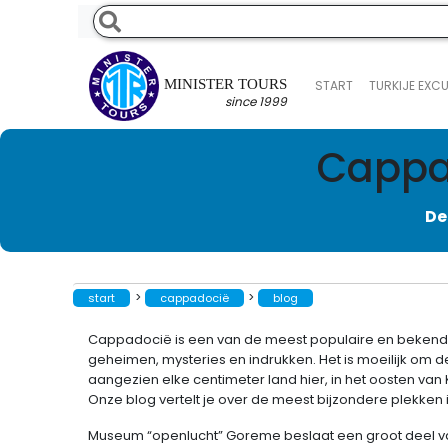
MINISTER TOURS
START
TURKIJE EXC
since 1999
Cappad
De
>
>
start
cappadocië
blog
Cappadocië is een van de meest populaire en bekende h
geheimen, mysteries en indrukken. Het is moeilijk o
aangezien elke centimeter land hier, in het oosten van 
Onze blog vertelt je over de meest bijzondere plekken
Museum “openlucht” Goreme beslaat een groot deel va