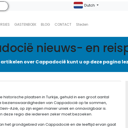
Dutch
URSIES
GASTENBOEK
BLOG
CONTACT
Steden
ocië nieuws- en reis
 artikelen over Cappadocië kunt u op deze pagina le
istorische plaatsen in Turkije, gehuld in een groot aantal
m de bezienswaardigheden van Cappadocië op te sommen,
Klein-Azië, op zijn eigen manier uniek en onnavolgbaar is.
 in deze regio die iedereen zeker moet bezoeken.
n het grondgebied van Cappadocië en de leeftijd ervan gaat