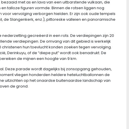
g bezaaid met as en lava van een uitbarstende vulkaan, die
n en talloze figuren vormde. Binnen de rotsen liggen nog
 voor vervolging verborgen hielden. Er zijn ook oude tempels
il, de Slangenkerk, enz.), pittoreske valleien en panoramische
nederzetting gecreëerd in een rots. De verdiepingen zijn 20
llende verdiepingen. De omvang van dit gebied is werkelijk
00 christenen hun toevlucht konden zoeken tegen vervolging.
, Derinkuyu, of de “diepe put” wordt ook benadrukt. De
bereiken de mijnen een hoogte van 9 km.
tival. Deze parade wordt dagelijks bij zonsopgang gehouden,
it moment vliegen honderden heldere heteluchtballonnen de
sche uitzichten op het onaardse buitenaardse landschap van
oven de grond.