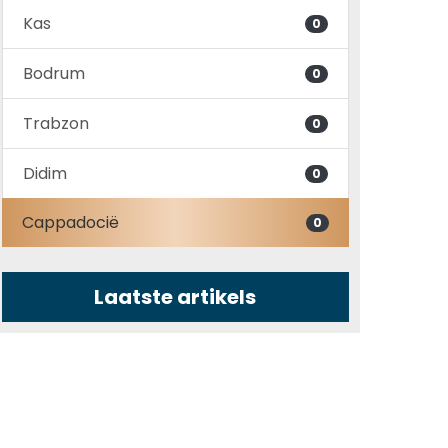
Kas
0
Bodrum
0
Trabzon
0
Didim
0
Cappadocië
0
Laatste artikels