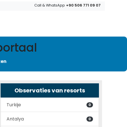
+90 506 771 09 07
Call & WhatsApp
portaal
zen
Observaties van resorts
Turkije
0
Antalya
0