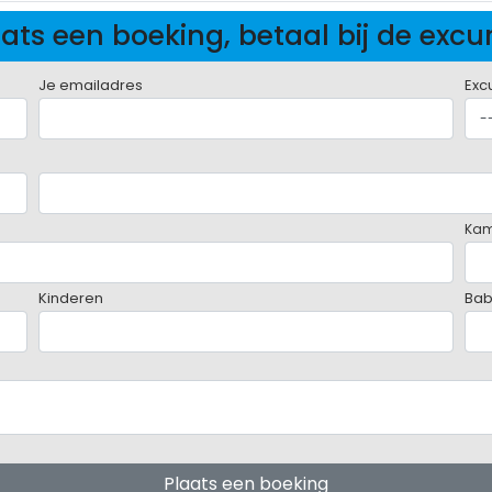
ats een boeking, betaal bij de excu
Je emailadres
Exc
Ka
Kinderen
Bab
Plaats een boeking