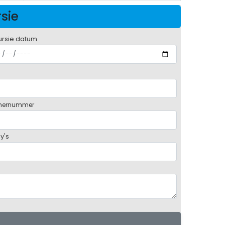
rsie
ursie datum
mernummer
y's