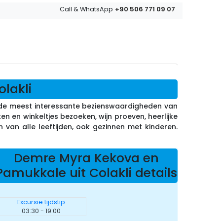
+90 506 771 09 07
Call & WhatsApp
lakli
 de meest interessante bezienswaardigheden van
en en winkeltjes bezoeken, wijn proeven, heerlijke
van alle leeftijden, ook gezinnen met kinderen.
Demre Myra Kekova en
Pamukkale uit Colakli details
Excursie tijdstip
03:30 - 19:00