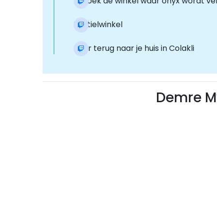
Bezoek de winkel waar onyx wordt ve
Textielwinkel
Keer terug naar je huis in Colakli
Demre My