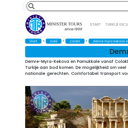
MINISTER TOURS
START
TURKIJE EXC
since 1999
>
>
>
start
side
colakli
demre myra kekova en
Demr
Demre-Myra-Kekova en Pamukkale vanaf Colakli 
Turkije aan bod komen. De mogelijkheid om veel ni
nationale gerechten. Comfortabel transport voo