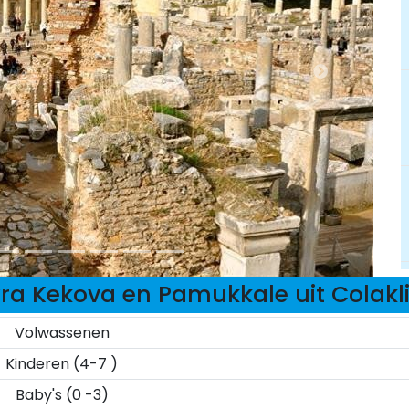
a Kekova en Pamukkale uit Colakli 
Volwassenen
Kinderen (4-7 )
Baby's (0 -3)