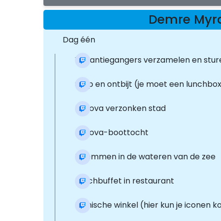
Demre Myra
Dag één
Vakantiegangers verzamelen en sture
Stop en ontbijt (je moet een lunchbo
Kekova verzonken stad
Kekova-boottocht
Zwemmen in de wateren van de zee
Lunchbuffet in restaurant
Iconische winkel (hier kun je iconen 