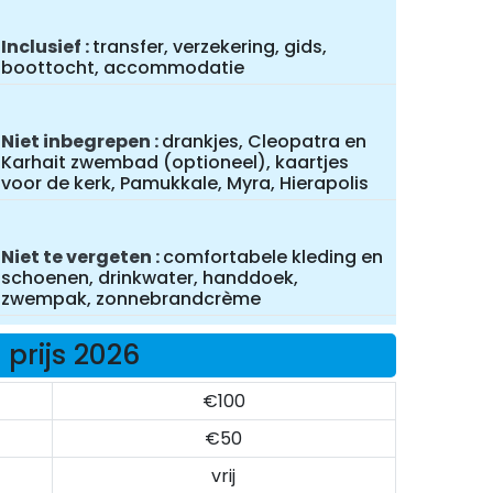
Inclusief
transfer, verzekering, gids,
boottocht, accommodatie
Niet inbegrepen
drankjes, Cleopatra en
Karhait zwembad (optioneel), kaartjes
voor de kerk, Pamukkale, Myra, Hierapolis
Niet te vergeten
comfortabele kleding en
schoenen, drinkwater, handdoek,
zwempak, zonnebrandcrème
prijs 2026
€100
€50
vrij