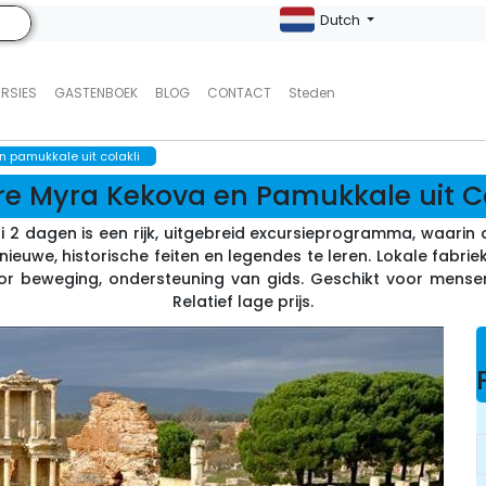
Dutch
URSIES
GASTENBOEK
BLOG
CONTACT
Steden
 pamukkale uit colakli
e Myra Kekova en Pamukkale uit Co
2 dagen is een rijk, uitgebreid excursieprogramma, waarin
euwe, historische feiten en legendes te leren. Lokale fabriek
r beweging, ondersteuning van gids. Geschikt voor mensen 
Relatief lage prijs.