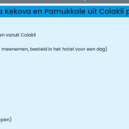
 Kekova en Pamukkale uit Colakl
n vanuit Colakli
x meenemen, besteld in het hotel voor een dag)
kopen)