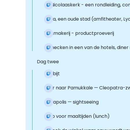
St. Nicolaaskerk - een rondleiding, 
Myra, een oude stad (amfitheater, Ly
Wijnmakerij - productproeverij
Inchecken in een van de hotels, diner 
Dag twee
Ontbijt
Tour naar Pamukkale — Cleopatra-zw
Hierapolis — sightseeing
Stop voor maaltijden (lunch)