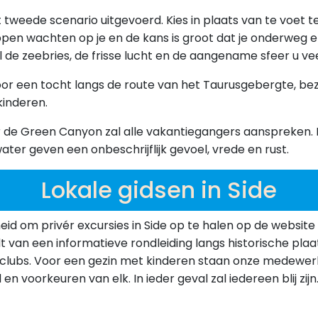
 tweede scenario uitgevoerd. Kies in plaats van te voet t
ppen wachten op je en de kans is groot dat je onderweg 
al de zeebries, de frisse lucht en de aangename sfeer u v
voor een tocht langs de route van het Taurusgebergte, be
kinderen.
r de Green Canyon zal alle vakantiegangers aanspreken. 
water geven een onbeschrijflijk gevoel, vrede en rust.
Lokale gidsen in Side
eid om privér excursies in Side op te halen op de website 
dt van een informatieve rondleiding langs historische pl
htclubs. Voor een gezin met kinderen staan onze medewe
n voorkeuren van elk. In ieder geval zal iedereen blij zijn