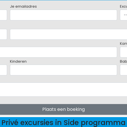
Je emailadres
Exc
Ka
Kinderen
Bab
Plaats een boeking
Privé excursies in Side programma