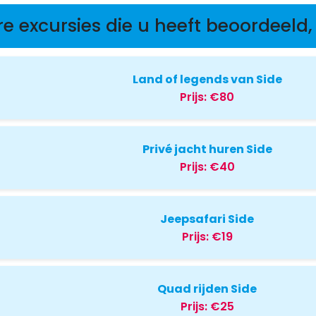
re excursies die u heeft beoordeeld, 
Land of legends van Side
Prijs:
€80
Privé jacht huren Side
Prijs:
€40
Jeepsafari Side
Prijs:
€19
Quad rijden Side
Prijs:
€25