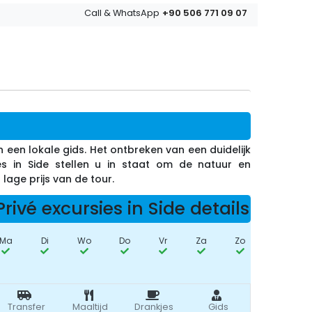
+90 506 771 09 07
Call & WhatsApp
van een lokale gids. Het ontbreken van een duidelijk
s in Side stellen u in staat om de natuur en
lage prijs van de tour.
Privé excursies in Side details
Ma
Di
Wo
Do
Vr
Za
Zo
Transfer
Maaltijd
Drankjes
Gids