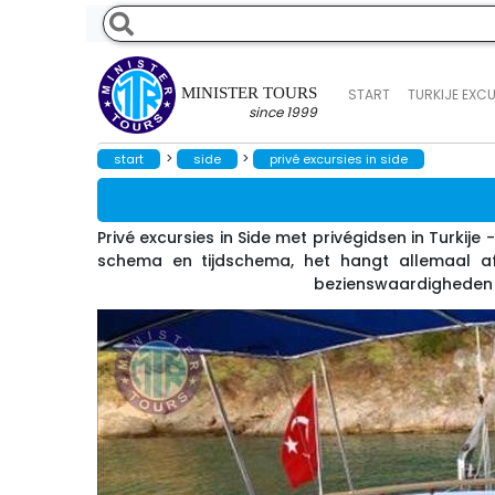
MINISTER TOURS
START
TURKIJE EXC
since 1999
>
>
start
side
privé excursies in side
Privé excursies in Side met privégidsen in Turkije 
schema en tijdschema, het hangt allemaal af
bezienswaardigheden in