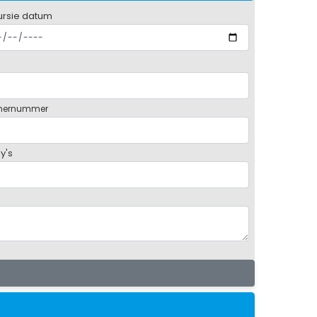
ursie datum
mernummer
y's