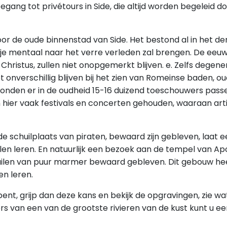
ng tot privétours in Side, die altijd worden begeleid doo
 de oude binnenstad van Side. Het bestond al in het der
je mentaal naar het verre verleden zal brengen. De eeuw
Christus, zullen niet onopgemerkt blijven. e. Zelfs degene
et onverschillig blijven bij het zien van Romeinse bade
onden er in de oudheid 15-16 duizend toeschouwers pass
ier vaak festivals en concerten gehouden, waaraan artie
e schuilplaats van piraten, bewaard zijn gebleven, laat ee
alen leren. En natuurlijk een bezoek aan de tempel van Apol
 zuilen van puur marmer bewaard gebleven. Dit gebouw he
en leren.
bent, grijp dan deze kans en bekijk de opgravingen, zie wa
s van een van de grootste rivieren van de kust kunt u e